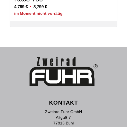
Ursprünglicher
Aktueller
4,799
€
3,799
€
Preis
Preis
im Moment nicht vorrätig
war:
ist:
4,799 €
3,799 €.
KONTAKT
Zweirad Fuhr GmbH
Altgaß 7
77815 Bühl