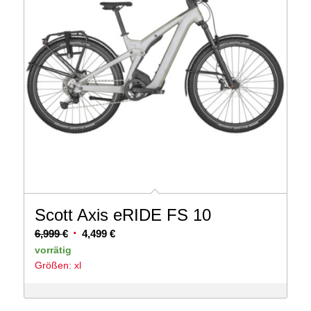
Scott Axis eRIDE FS 10
Ursprünglicher
Aktueller
6,999
€
4,499
€
Preis
Preis
vorrätig
Größen: xl
war:
ist:
6,999 €
4,499 €.