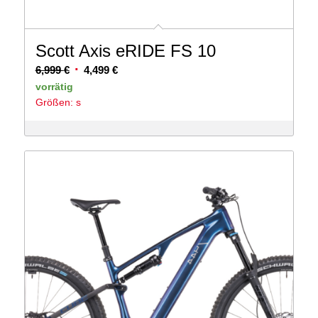
Scott Axis eRIDE FS 10
Ursprünglicher
Aktueller
6,999
€
4,499
€
Preis
Preis
vorrätig
Größen: s
war:
ist:
6,999 €
4,499 €.