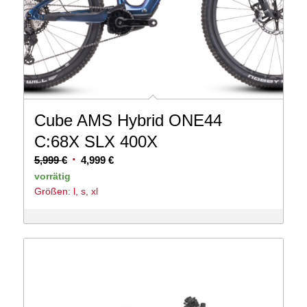
Cube AMS Hybrid ONE44
C:68X SLX 400X
Ursprünglicher
Aktueller
5,999
€
4,999
€
Preis
Preis
vorrätig
Größen: l, s, xl
war:
ist:
5,999 €
4,999 €.