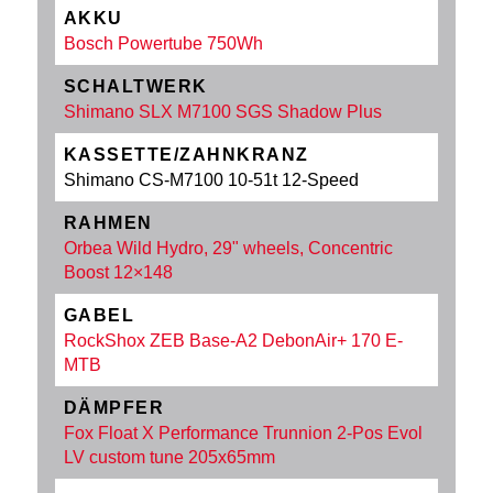
AKKU
Bosch Powertube 750Wh
SCHALTWERK
Shimano SLX M7100 SGS Shadow Plus
KASSETTE/ZAHNKRANZ
Shimano CS-M7100 10-51t 12-Speed
RAHMEN
Orbea Wild Hydro, 29" wheels, Concentric
Boost 12×148
GABEL
RockShox ZEB Base-A2 DebonAir+ 170 E-
MTB
DÄMPFER
Fox Float X Performance Trunnion 2-Pos Evol
LV custom tune 205x65mm