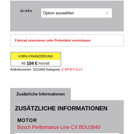
6,499 €
5,499 €.
Größe
Fahrrad reservieren oder Probefahrt vereinbaren
4.99% FINANZIERUNG
104
€
Ab
monatl.
Artikelnummer:
1011666
Kategorie:
E-MTB FULLY
Zusätzliche Informationen
ZUSÄTZLICHE INFORMATIONEN
MOTOR
Bosch Performance Line CX BDU3840