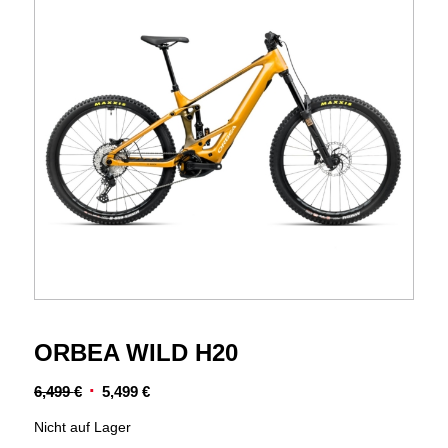
ORBEA WILD H20
Ursprünglicher
Aktueller
6,499
€
5,499
€
Preis
Preis
Nicht auf Lager
war:
ist: