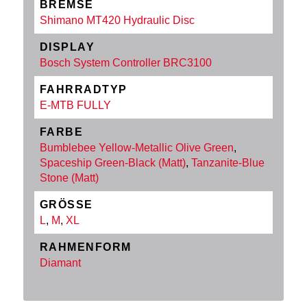
BREMSE
Shimano MT420 Hydraulic Disc
DISPLAY
Bosch System Controller BRC3100
FAHRRADTYP
E-MTB FULLY
FARBE
Bumblebee Yellow-Metallic Olive Green
,
Spaceship Green-Black (Matt)
,
Tanzanite-Blue
Stone (Matt)
GRÖSSE
L
,
M
,
XL
RAHMENFORM
Diamant