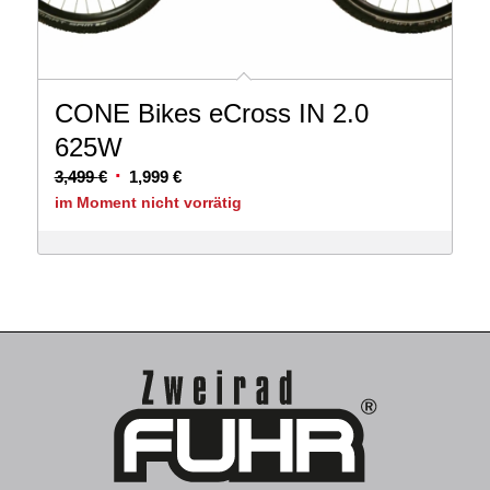
CONE Bikes eCross IN 2.0
625W
Ursprünglicher
Aktueller
3,499
€
1,999
€
Preis
Preis
im Moment nicht vorrätig
war:
ist:
3,499 €
1,999 €.