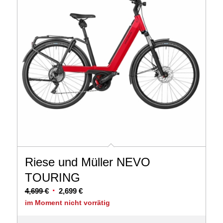
Riese und Müller NEVO
TOURING
Ursprünglicher
Aktueller
4,699
€
2,699
€
Preis
Preis
im Moment nicht vorrätig
war:
ist: