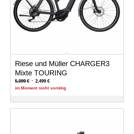
Riese und Müller CHARGER3
Mixte TOURING
Ursprünglicher
Aktueller
5,099
€
2,499
€
Preis
Preis
im Moment nicht vorrätig
war:
ist:
5,099 €
2,499 €.