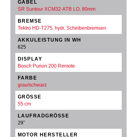
GABEL
SR Suntour XCM32-ATB LO, 80mm
BREMSE
Tektro HD-T275, hydr. Scheibenbremsen
AKKULEISTUNG IN WH
625
DISPLAY
Bosch Purion 200 Remote
FARBE
grau/schwarz
GRÖSSE
55 cm
LAUFRADGRÖSSE
29"
MOTOR HERSTELLER