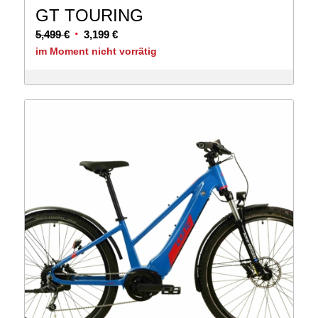
GT TOURING
Ursprünglicher
Aktueller
5,499
€
3,199
€
Preis
Preis
im Moment nicht vorrätig
war:
ist:
5,499 €
3,199 €.