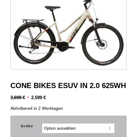
CONE BIKES ESUV IN 2.0 625WH
Ursprünglicher
Aktueller
3,699
€
2,599
€
Preis
Preis
Abholbereit in 2 Werktagen
war:
ist:
3,699 €
2,599 €.
Größe