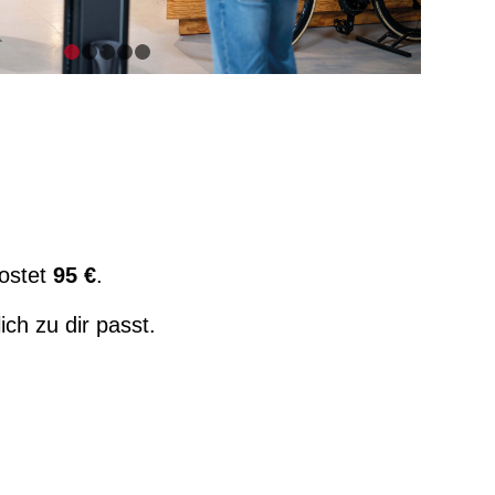
1
2
3
4
5
kostet
95 €
.
ch zu dir passt.