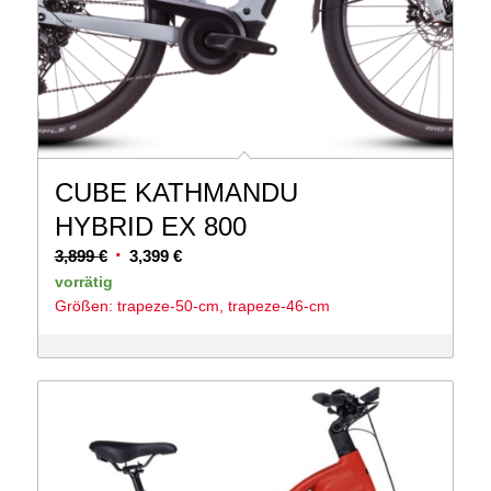
CUBE KATHMANDU
HYBRID EX 800
Ursprünglicher
Aktueller
3,899
€
3,399
€
Preis
Preis
vorrätig
Größen: trapeze-50-cm, trapeze-46-cm
war:
ist:
3,899 €
3,399 €.