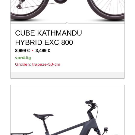
CUBE KATHMANDU
HYBRID EXC 800
Ursprünglicher
Aktueller
3,999
€
3,499
€
Preis
Preis
vorrätig
Größen: trapeze-50-cm
war:
ist:
3,999 €
3,499 €.