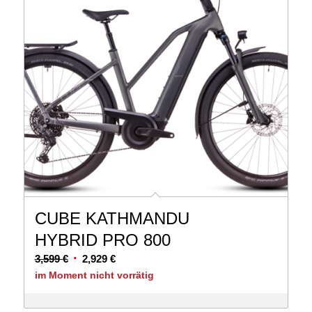
CUBE KATHMANDU
HYBRID PRO 800
Ursprünglicher
Aktueller
3,599
€
2,929
€
Preis
Preis
im Moment nicht vorrätig
war:
ist:
3,599 €
2,929 €.