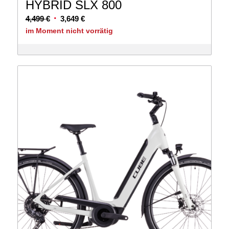
HYBRID SLX 800
Ursprünglicher
Aktueller
4,499
€
3,649
€
Preis
Preis
im Moment nicht vorrätig
war:
ist:
4,499 €
3,649 €.