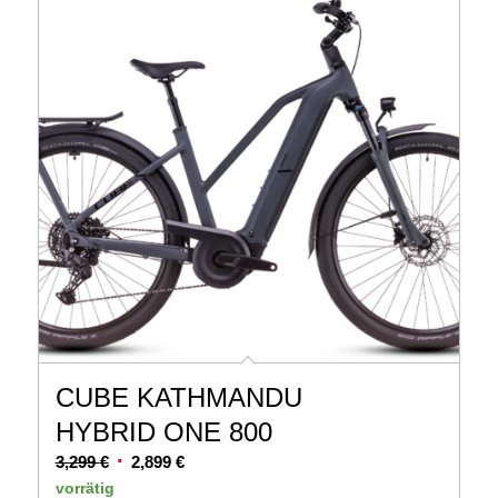
CUBE KATHMANDU
HYBRID ONE 800
Ursprünglicher
Aktueller
3,299
€
2,899
€
Preis
Preis
vorrätig