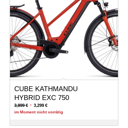
CUBE KATHMANDU
HYBRID EXC 750
Ursprünglicher
Aktueller
3,899
€
3,299
€
Preis
Preis
im Moment nicht vorrätig
war:
ist:
3,899 €
3,299 €.