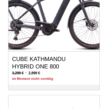
CUBE KATHMANDU
HYBRID ONE 800
Ursprünglicher
Aktueller
3,299
€
2,899
€
Preis
Preis
im Moment nicht vorrätig
war:
ist:
3,299 €
2,899 €.