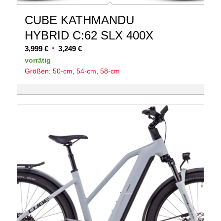
CUBE KATHMANDU
HYBRID C:62 SLX 400X
Ursprünglicher
Aktueller
3,999
€
3,249
€
Preis
Preis
vorrätig
Größen: 50-cm, 54-cm, 58-cm
war:
ist:
3,999 €
3,249 €.