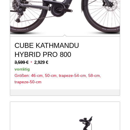
CUBE KATHMANDU
HYBRID PRO 800
Ursprünglicher
Aktueller
3,599
€
2,929
€
Preis
Preis
vorrätig
Größen: 46-cm, 50-cm, trapeze-54-cm, 58-cm,
war:
ist:
trapeze-50-cm
3,599 €
2,929 €.