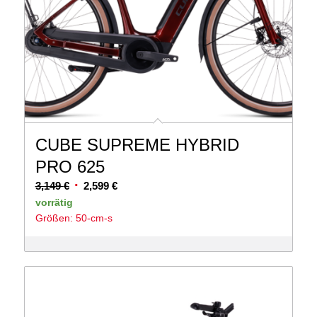
CUBE SUPREME HYBRID
PRO 625
Ursprünglicher
Aktueller
3,149
€
2,599
€
Preis
Preis
vorrätig
Größen: 50-cm-s
war:
ist:
3,149 €
2,599 €.