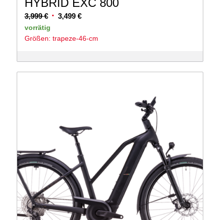
HYBRID EXC 800
Ursprünglicher
Aktueller
3,999
€
3,499
€
Preis
Preis
vorrätig
Größen: trapeze-46-cm
war:
ist:
3,999 €
3,499 €.