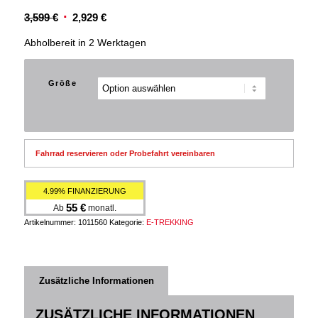
Ursprünglicher
Aktueller
3,599
€
2,929
€
Preis
Preis
Abholbereit in 2 Werktagen
war:
ist:
3,599 €
2,929 €.
Größe
Fahrrad reservieren oder Probefahrt vereinbaren
4.99% FINANZIERUNG
55
€
Ab
monatl.
Artikelnummer:
1011560
Kategorie:
E-TREKKING
Zusätzliche Informationen
ZUSÄTZLICHE INFORMATIONEN