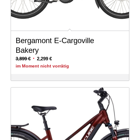
Bergamont E-Cargoville
Bakery
Ursprünglicher
Aktueller
3,899
€
2,299
€
Preis
Preis
im Moment nicht vorrätig
war:
ist:
3,899 €
2,299 €.