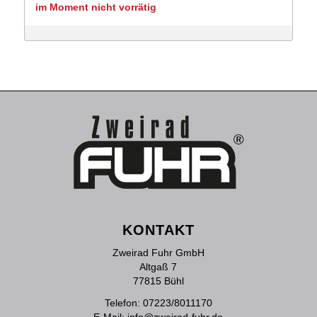
Preis
Preis
im Moment nicht vorrätig
war:
ist:
6,249 €
3,799 €.
KONTAKT
Zweirad Fuhr GmbH
Altgaß 7
77815 Bühl
Telefon:
07223/8011170