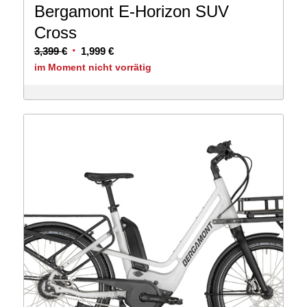
Bergamont E-Horizon SUV
Cross
Ursprünglicher
Aktueller
3,399
€
1,999
€
Preis
Preis
im Moment nicht vorrätig
war:
ist:
3,399 €
1,999 €.