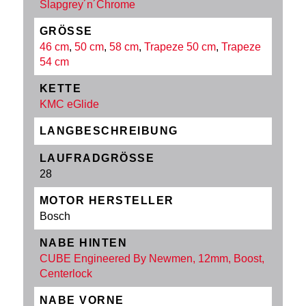
Slapgrey´n´Chrome
GRÖSSE
46 cm
,
50 cm
,
58 cm
,
Trapeze 50 cm
,
Trapeze
54 cm
KETTE
KMC eGlide
LANGBESCHREIBUNG
LAUFRADGRÖSSE
28
MOTOR HERSTELLER
Bosch
NABE HINTEN
CUBE Engineered By Newmen, 12mm, Boost,
Centerlock
NABE VORNE