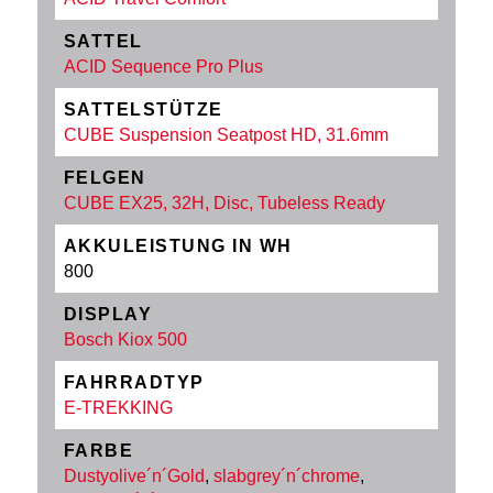
SATTEL
ACID Sequence Pro Plus
SATTELSTÜTZE
CUBE Suspension Seatpost HD, 31.6mm
FELGEN
CUBE EX25, 32H, Disc, Tubeless Ready
AKKULEISTUNG IN WH
800
DISPLAY
Bosch Kiox 500
FAHRRADTYP
E-TREKKING
FARBE
Dustyolive´n´Gold
,
slabgrey´n´chrome
,