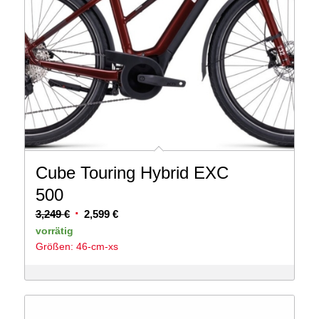
Cube Touring Hybrid EXC
500
Ursprünglicher
Aktueller
3,249
€
2,599
€
Preis
Preis
vorrätig
Größen: 46-cm-xs
war:
ist:
3,249 €
2,599 €.