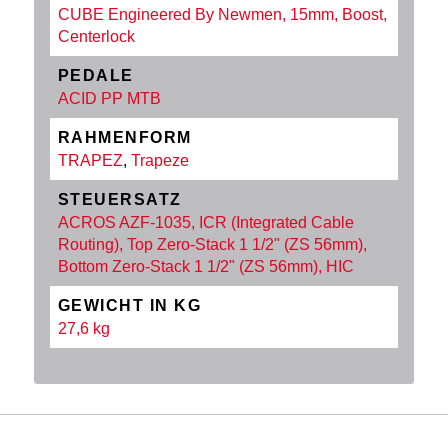
CUBE Engineered By Newmen, 15mm, Boost,
Centerlock
PEDALE
ACID PP MTB
RAHMENFORM
TRAPEZ
,
Trapeze
STEUERSATZ
ACROS AZF-1035, ICR (Integrated Cable
Routing), Top Zero-Stack 1 1/2" (ZS 56mm),
Bottom Zero-Stack 1 1/2" (ZS 56mm), HIC
GEWICHT IN KG
27,6 kg