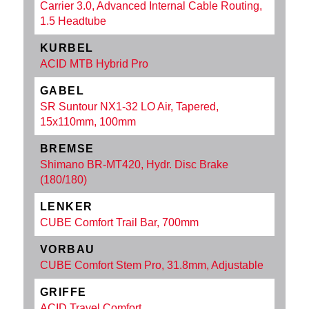
Carrier 3.0, Advanced Internal Cable Routing,
1.5 Headtube
KURBEL
ACID MTB Hybrid Pro
GABEL
SR Suntour NX1-32 LO Air, Tapered,
15x110mm, 100mm
BREMSE
Shimano BR-MT420, Hydr. Disc Brake
(180/180)
LENKER
CUBE Comfort Trail Bar, 700mm
VORBAU
CUBE Comfort Stem Pro, 31.8mm, Adjustable
GRIFFE
ACID Travel Comfort