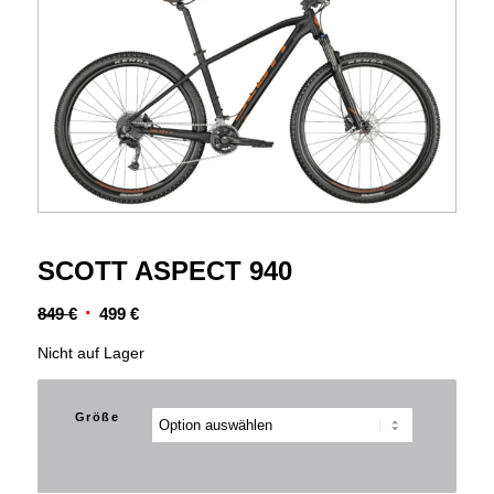
SCOTT ASPECT 940
Ursprünglicher
Aktueller
849
€
499
€
Preis
Preis
Nicht auf Lager
war:
ist:
849 €
499 €.
Größe