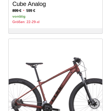
Cube Analog
Ursprünglicher
Aktueller
899
€
599
€
Preis
Preis
vorrätig
Größen: 22-29-xl
war:
ist:
899 €
599 €.