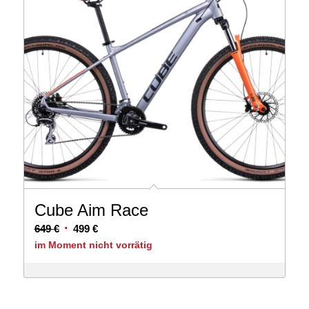
Cube Aim Race
Ursprünglicher
Aktueller
649
€
499
€
Preis
Preis
im Moment nicht vorrätig
war:
ist:
649 €
499 €.