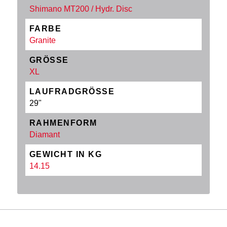
Shimano MT200 / Hydr. Disc
FARBE
Granite
GRÖSSE
XL
LAUFRADGRÖSSE
29"
RAHMENFORM
Diamant
GEWICHT IN KG
14.15