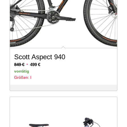
Scott Aspect 940
Ursprünglicher
Aktueller
849
€
499
€
Preis
Preis
vorrätig
Größen: l
war:
ist:
849 €
499 €.