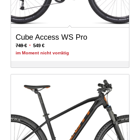
Cube Access WS Pro
Ursprünglicher
Aktueller
749
€
549
€
Preis
Preis
im Moment nicht vorrätig
war:
ist:
749 €
549 €.