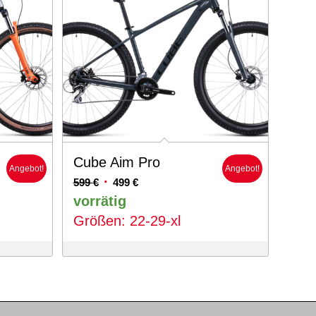
Cube Aim Pro
Angebot!
Angebot!
Ursprünglicher
Aktueller
599
€
499
€
Preis
Preis
vorrätig
war:
ist:
Größen: 22-29-xl
599 €
499 €.