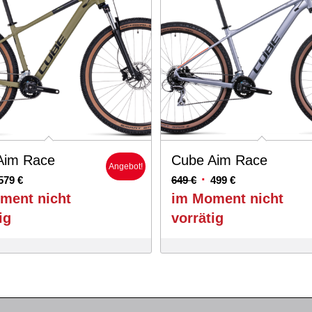
Aim Race
Cube Aim Race
Angebot!
sprünglicher
Aktueller
Ursprünglicher
Aktueller
579
€
649
€
499
€
eis
Preis
Preis
Preis
ment nicht
im Moment nicht
r:
ist:
war:
ist:
ig
vorrätig
9 €
579 €.
649 €
499 €.