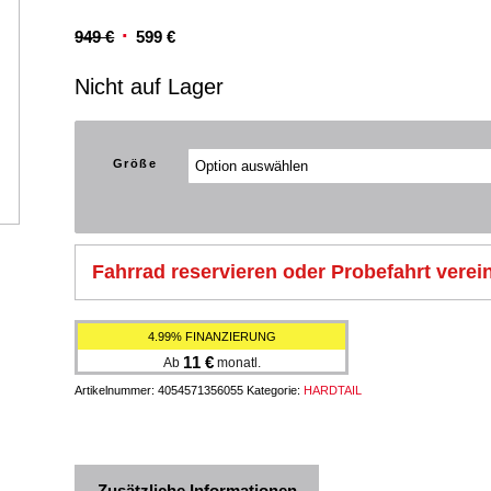
Ursprünglicher
Aktueller
949
€
599
€
Preis
Preis
Nicht auf Lager
war:
ist:
949 €
599 €.
Größe
Fahrrad reservieren oder Probefahrt verei
4.99% FINANZIERUNG
11
€
Ab
monatl.
Artikelnummer:
4054571356055
Kategorie:
HARDTAIL