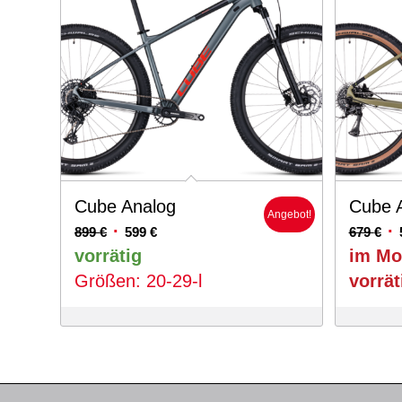
Cube Analog
Cube 
Angebot!
Ursprünglicher
Aktueller
Ur
899
€
599
€
679
€
Preis
Preis
Pr
vorrätig
im Mo
war:
ist:
wa
Größen: 20-29-l
vorrät
899 €
599 €.
67