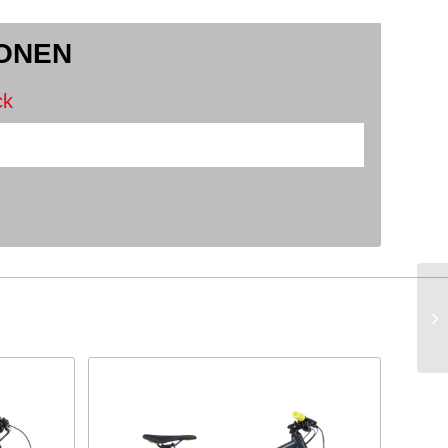
IONEN
ck