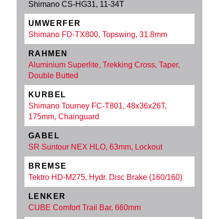
Shimano CS-HG31, 11-34T
UMWERFER
Shimano FD-TX800, Topswing, 31.8mm
RAHMEN
Aluminium Superlite, Trekking Cross, Taper,
Double Butted
KURBEL
Shimano Tourney FC-T801, 48x36x26T,
175mm, Chainguard
GABEL
SR Suntour NEX HLO, 63mm, Lockout
BREMSE
Tektro HD-M275, Hydr. Disc Brake (160/160)
LENKER
CUBE Comfort Trail Bar, 660mm