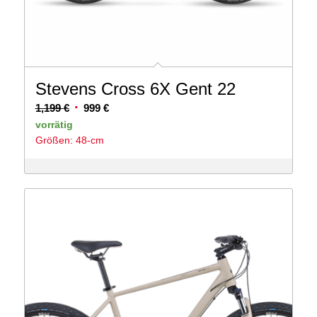
Stevens Cross 6X Gent 22
Ursprünglicher
Aktueller
1,199
€
999
€
Preis
Preis
vorrätig
Größen: 48-cm
war:
ist:
1,199 €
999 €.