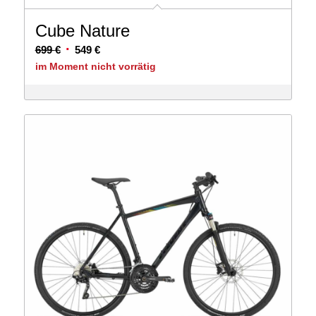
Cube Nature
Ursprünglicher
Aktueller
699
€
549
€
Preis
Preis
im Moment nicht vorrätig
war:
ist:
699 €
549 €.