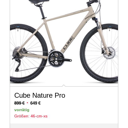
Cube Nature Pro
Ursprünglicher
Aktueller
899
€
649
€
Preis
Preis
vorrätig
Größen: 46-cm-xs
war:
ist:
899 €
649 €.