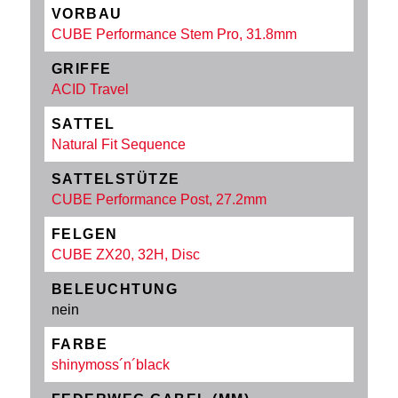
VORBAU
CUBE Performance Stem Pro, 31.8mm
GRIFFE
ACID Travel
SATTEL
Natural Fit Sequence
SATTELSTÜTZE
CUBE Performance Post, 27.2mm
FELGEN
CUBE ZX20, 32H, Disc
BELEUCHTUNG
nein
FARBE
shinymoss´n´black