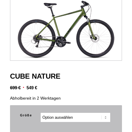
CUBE NATURE
Ursprünglicher
Aktueller
699
€
549
€
Preis
Preis
Abholbereit in 2 Werktagen
war:
ist:
699 €
549 €.
Größe