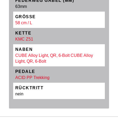
FEDERWEG GABEL (MM)
63mm
GRÖSSE
58 cm / L
KETTE
KMC Z51
NABEN
CUBE Alloy Light, QR, 6-Bolt CUBE Alloy
Light, QR, 6-Bolt
PEDALE
ACID PP Trekking
RÜCKTRITT
nein