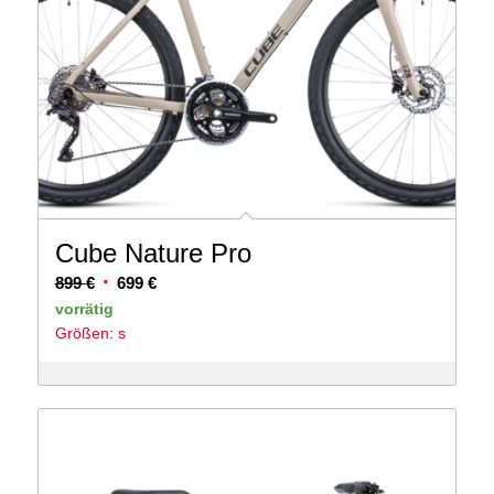
Cube Nature Pro
Ursprünglicher
Aktueller
899
€
699
€
Preis
Preis
vorrätig
Größen: s
war:
ist:
899 €
699 €.