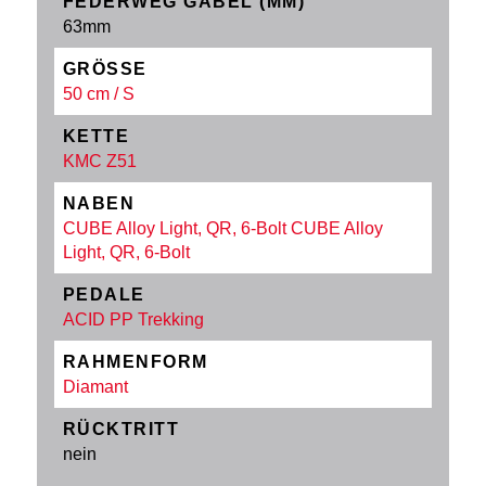
FEDERWEG GABEL (MM)
63mm
GRÖSSE
50 cm / S
KETTE
KMC Z51
NABEN
CUBE Alloy Light, QR, 6-Bolt CUBE Alloy
Light, QR, 6-Bolt
PEDALE
ACID PP Trekking
RAHMENFORM
Diamant
RÜCKTRITT
nein