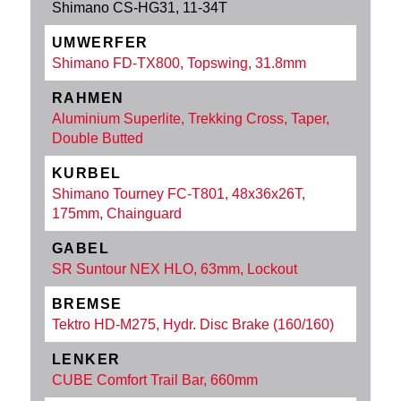
Shimano CS-HG31, 11-34T
UMWERFER
Shimano FD-TX800, Topswing, 31.8mm
RAHMEN
Aluminium Superlite, Trekking Cross, Taper,
Double Butted
KURBEL
Shimano Tourney FC-T801, 48x36x26T,
175mm, Chainguard
GABEL
SR Suntour NEX HLO, 63mm, Lockout
BREMSE
Tektro HD-M275, Hydr. Disc Brake (160/160)
LENKER
CUBE Comfort Trail Bar, 660mm