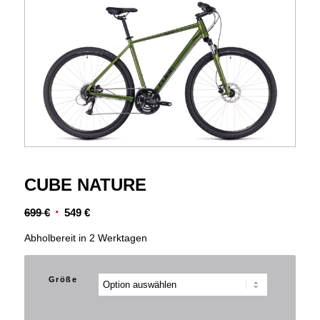
CUBE NATURE
Ursprünglicher
Aktueller
699
€
549
€
Preis
Preis
Abholbereit in 2 Werktagen
war:
ist:
699 €
549 €.
Größe