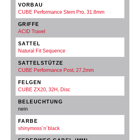
VORBAU
CUBE Performance Stem Pro, 31.8mm
GRIFFE
ACID Travel
SATTEL
Natural Fit Sequence
SATTELSTÜTZE
CUBE Performance Post, 27.2mm
FELGEN
CUBE ZX20, 32H, Disc
BELEUCHTUNG
nein
FARBE
shinymoss´n´black