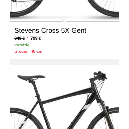
Stevens Cross 5X Gent
Ursprünglicher
Aktueller
849
€
799
€
Preis
Preis
vorrätig
Größen: 48-cm
war:
ist:
849 €
799 €.