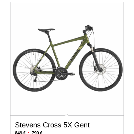
Stevens Cross 5X Gent
Ursprünglicher
Aktueller
849
€
799
€