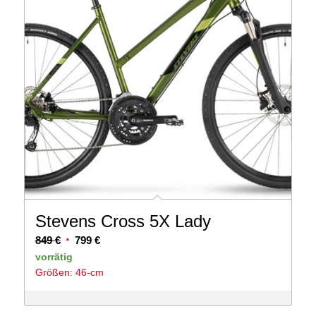
Stevens Cross 5X Lady
Ursprünglicher
Aktueller
849
€
799
€
Preis
Preis
vorrätig
Größen: 46-cm
war:
ist:
849 €
799 €.