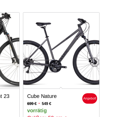
t 23
Cube Nature
Angebot!
Ursprünglicher
Aktueller
699
€
549
€
Preis
Preis
vorrätig
war:
ist: