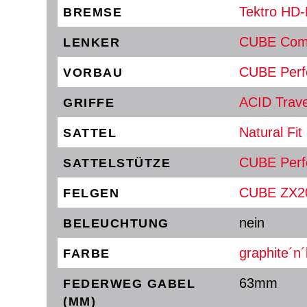
Tektro HD-
BREMSE
CUBE Comf
LENKER
CUBE Perf
VORBAU
ACID Trave
GRIFFE
Natural Fi
SATTEL
CUBE Perf
SATTELSTÜTZE
CUBE ZX20
FELGEN
nein
BELEUCHTUNG
graphite´n´
FARBE
63mm
FEDERWEG GABEL
(MM)