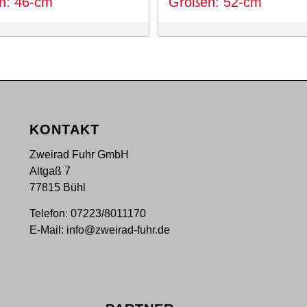
n: 46-cm
Größen: 52-cm
9 €
799 €.
KONTAKT
Zweirad Fuhr GmbH
Altgaß 7
77815 Bühl
Telefon:
07223/8011170
E-Mail:
info@zweirad-fuhr.de