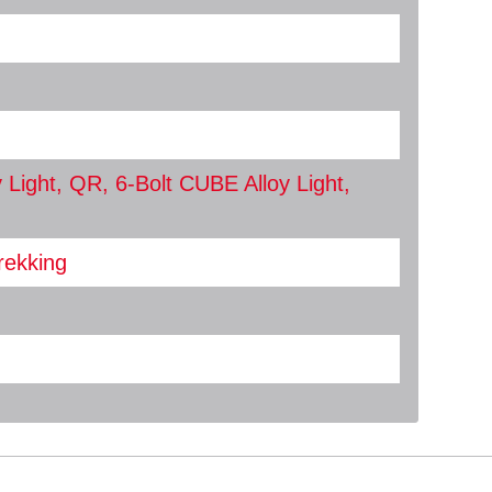
 Light, QR, 6-Bolt CUBE Alloy Light,
rekking