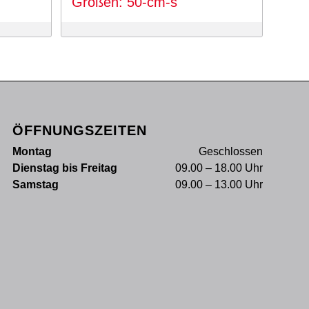
Größen: 50-cm-s
699 €
549 €.
ÖFFNUNGSZEITEN
Montag
Geschlossen
Dienstag bis Freitag
09.00 – 18.00 Uhr
Samstag
09.00 – 13.00 Uhr