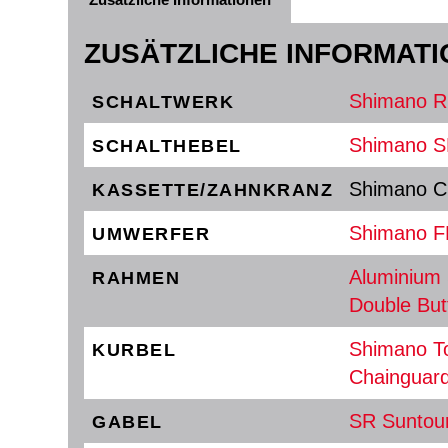
Zusätzliche Informationen
ZUSÄTZLICHE INFORMAT
Shimano R
SCHALTWERK
Shimano SL
SCHALTHEBEL
Shimano C
KASSETTE/ZAHNKRANZ
Shimano F
UMWERFER
Aluminium 
RAHMEN
Double But
Shimano T
KURBEL
Chainguar
SR Suntou
GABEL