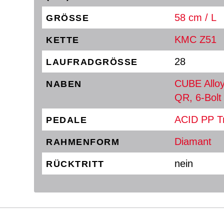
58 cm / L
GRÖSSE
KMC Z51
KETTE
28
LAUFRADGRÖSSE
CUBE Alloy
NABEN
QR, 6-Bolt
ACID PP T
PEDALE
Diamant
RAHMENFORM
nein
RÜCKTRITT