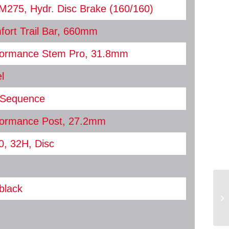
M275, Hydr. Disc Brake (160/160)
ort Trail Bar, 660mm
ormance Stem Pro, 31.8mm
l
t Sequence
ormance Post, 27.2mm
, 32H, Disc
black