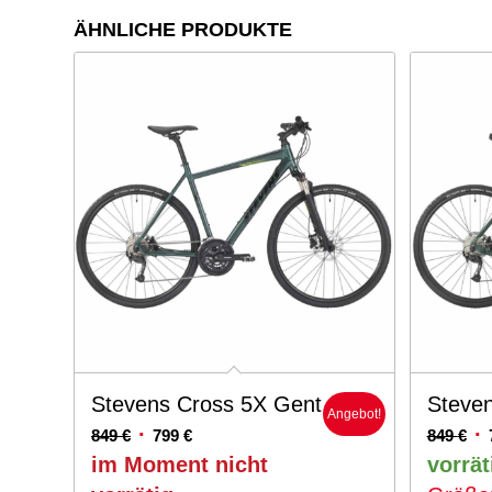
ÄHNLICHE PRODUKTE
Stevens Cross 5X Gent
Steve
Angebot!
Ursprünglicher
Aktueller
Ur
849
€
799
€
849
€
Preis
Preis
Pr
im Moment nicht
vorrät
war:
ist:
wa