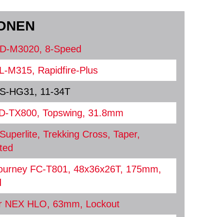
IONEN
D-M3020, 8-Speed
-M315, Rapidfire-Plus
S-HG31, 11-34T
D-TX800, Topswing, 31.8mm
Superlite, Trekking Cross, Taper,
ted
ourney FC-T801, 48x36x26T, 175mm,
d
r NEX HLO, 63mm, Lockout