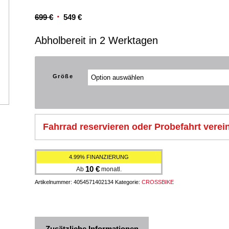
Ursprünglicher
Aktueller
699
€
549
€
Preis
Preis
Abholbereit in 2 Werktagen
war:
ist:
699 €
549 €.
Größe
Fahrrad reservieren oder Probefahrt verei
4.99% FINANZIERUNG
10
€
Ab
monatl.
Artikelnummer:
4054571402134
Kategorie:
CROSSBIKE