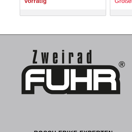
vorrätig
Größe
849 €
799 €.
84