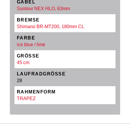
GABEL
Suntour NEX HLO, 63mm
BREMSE
Shimano BR-MT200, 180mm CL
FARBE
ice blue / lime
GRÖSSE
45 cm
LAUFRADGRÖSSE
28
RAHMENFORM
TRAPEZ