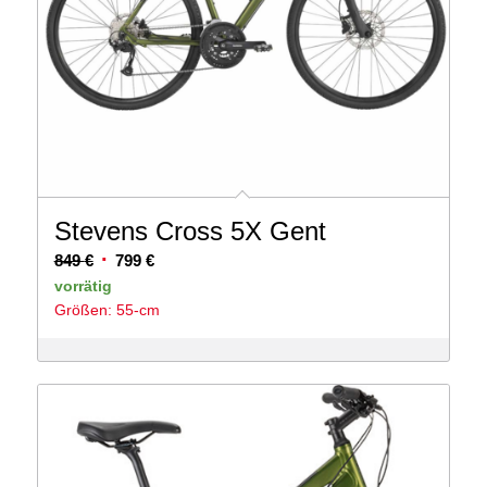
Stevens Cross 5X Gent
Ursprünglicher
Aktueller
849
€
799
€
Preis
Preis
vorrätig
Größen: 55-cm
war:
ist:
849 €
799 €.