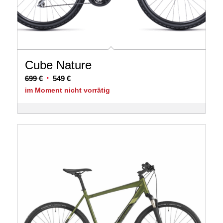
Cube Nature
Ursprünglicher
Aktueller
699
€
549
€
Preis
Preis
im Moment nicht vorrätig
war:
ist:
699 €
549 €.