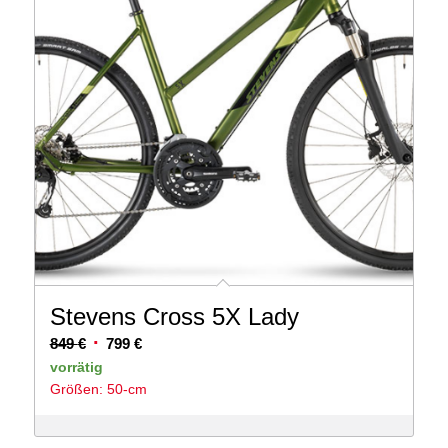
Stevens Cross 5X Lady
Ursprünglicher
Aktueller
849
€
799
€
Preis
Preis
vorrätig
Größen: 50-cm
war:
ist:
849 €
799 €.