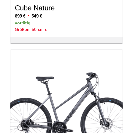
Cube Nature
Ursprünglicher
Aktueller
699
€
549
€
Preis
Preis
vorrätig
Größen: 50-cm-s
war:
ist:
699 €
549 €.