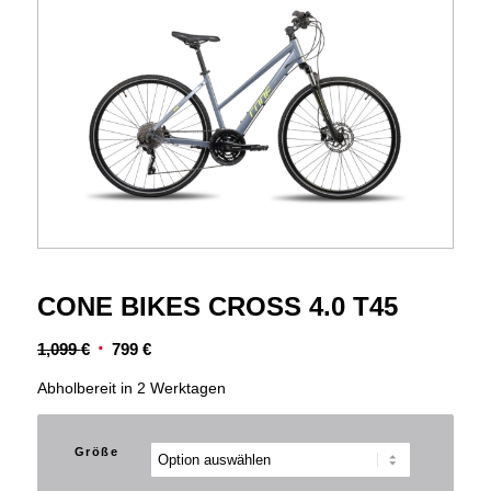
CONE BIKES CROSS 4.0 T45
Ursprünglicher
Aktueller
1,099
€
799
€
Preis
Preis
Abholbereit in 2 Werktagen
war:
ist:
1,099 €
799 €.
Größe