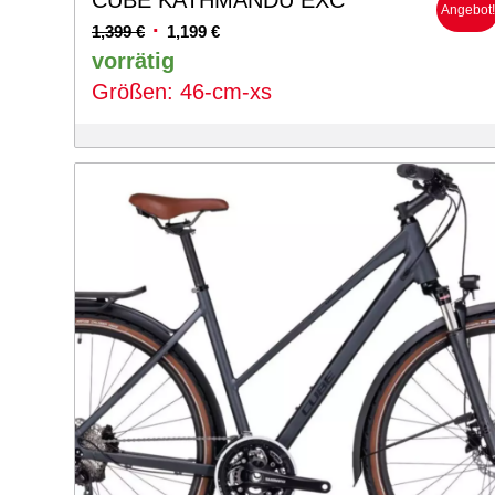
CUBE KATHMANDU EXC
Angebot
Ursprünglicher
Aktueller
1,399
€
1,199
€
Preis
Preis
vorrätig
war:
ist:
Größen: 46-cm-xs
1,399 €
1,199 €.