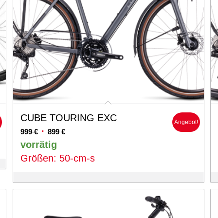
CUBE TOURING EXC
!
Angebot!
Ursprünglicher
Aktueller
999
€
899
€
Preis
Preis
vorrätig
war:
ist:
Größen: 50-cm-s
999 €
899 €.