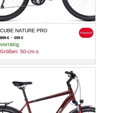
CUBE NATURE PRO
Angebot!
Ursprünglicher
Aktueller
899
€
699
€
Preis
Preis
vorrätig
war:
ist:
Größen: 50-cm-s
899 €
699 €.