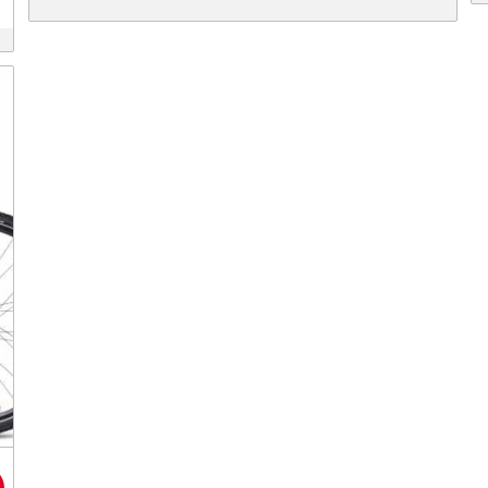
999 €
899 €.