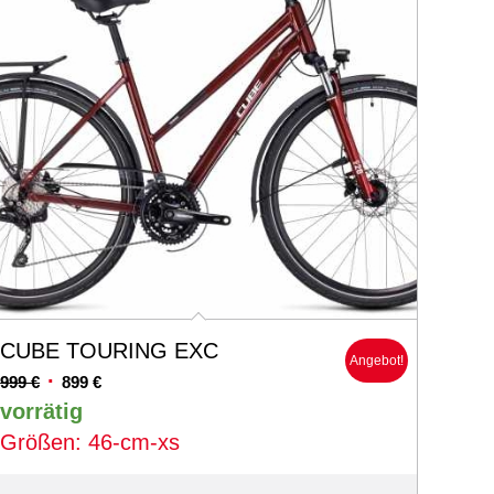
CUBE TOURING EXC
Angebot!
Ursprünglicher
Aktueller
999
€
899
€
Preis
Preis
vorrätig
war:
ist:
Größen: 46-cm-xs
999 €
899 €.