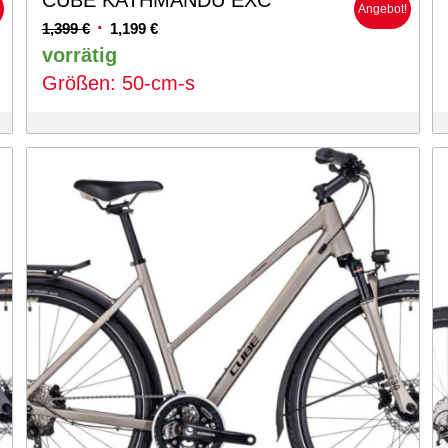
CUBE KATHMANDU EXC
!
Angebot!
Ursprünglicher
Aktueller
1,399
€
1,199
€
Preis
Preis
vorrätig
war:
ist:
Größen: 50-cm-s
1,399 €
1,199 €.