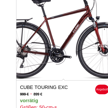
CUBE TOURING EXC
Angebot
Ursprünglicher
Aktueller
999
€
899
€
Preis
Preis
vorrätig
war:
ist:
Größen: 50-cm-s