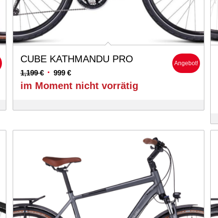
CUBE KATHMANDU PRO
!
Angebot!
Ursprünglicher
Aktueller
1,199
€
999
€
Preis
Preis
im Moment nicht vorrätig
war:
ist:
1,199 €
999 €.