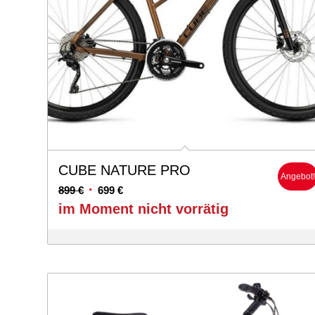
CUBE NATURE PRO
Angebot
Ursprünglicher
Aktueller
899
€
699
€
Preis
Preis
im Moment nicht vorrätig
war:
ist:
899 €
699 €.