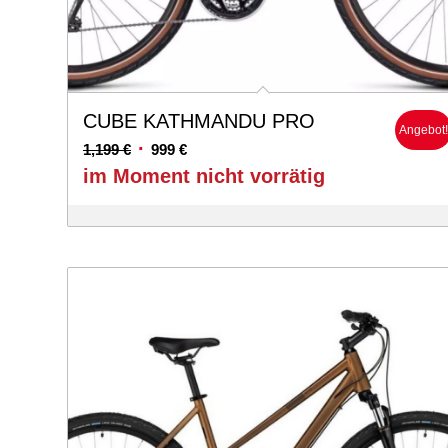
CUBE KATHMANDU PRO
Angebot
Ursprünglicher
Aktueller
1,199
€
999
€
Preis
Preis
im Moment nicht vorrätig
war:
ist:
1,199 €
999 €.