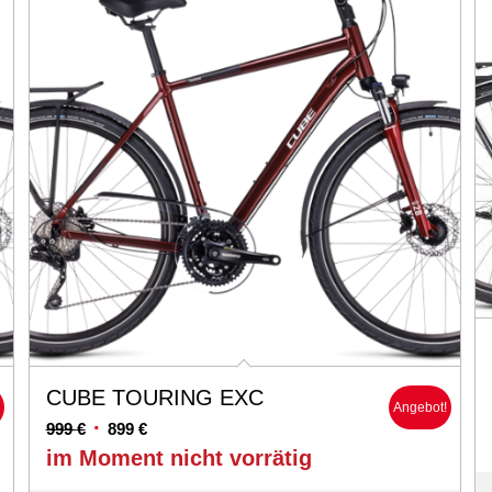
CUBE TOURING EXC
!
Angebot!
Ursprünglicher
Aktueller
999
€
899
€
Preis
Preis
im Moment nicht vorrätig
war:
ist: