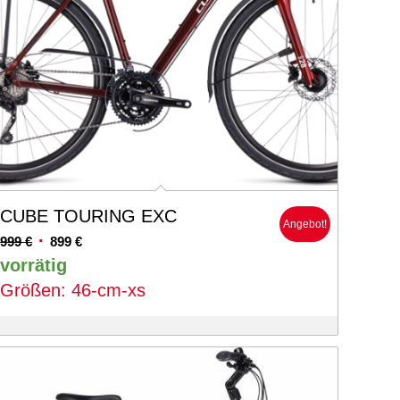
CUBE TOURING EXC
Angebot!
Ursprünglicher
Aktueller
999
€
899
€
Preis
Preis
vorrätig
war:
ist:
Größen: 46-cm-xs
999 €
899 €.