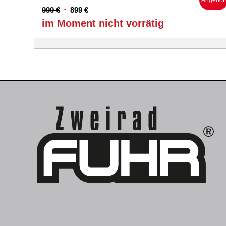
Angebot
Ursprünglicher
Aktueller
999
€
899
€
Preis
Preis
im Moment nicht vorrätig
war:
ist:
999 €
899 €.