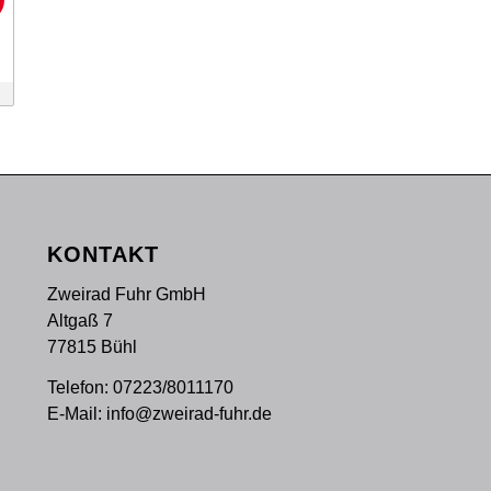
!
KONTAKT
Zweirad Fuhr GmbH
Altgaß 7
77815 Bühl
Telefon:
07223/8011170
E-Mail:
info@zweirad-fuhr.de