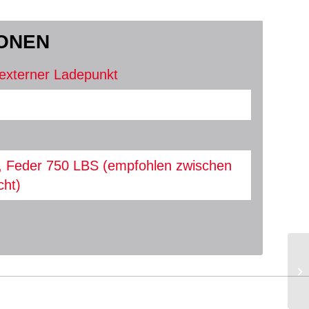
IONEN
. externer Ladepunkt
, Feder 750 LBS (empfohlen zwischen
cht)