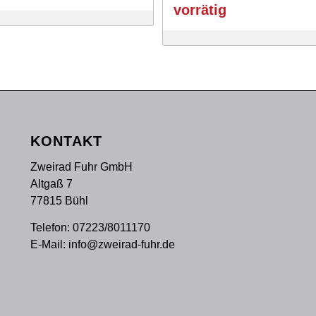
war:
ist:
vorrätig
13,245 €
9,999 €.
KONTAKT
Zweirad Fuhr GmbH
Altgaß 7
77815 Bühl
Telefon:
07223/8011170
E-Mail:
info@zweirad-fuhr.de