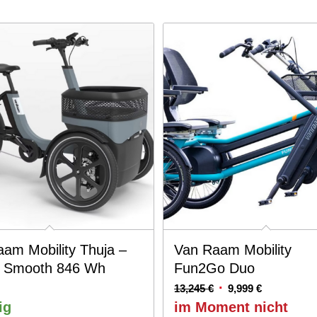
am Mobility Thuja –
Van Raam Mobility
t Smooth 846 Wh
Fun2Go Duo
Ursprünglicher
Aktueller
13,245
€
9,999
€
Preis
Preis
ig
im Moment nicht