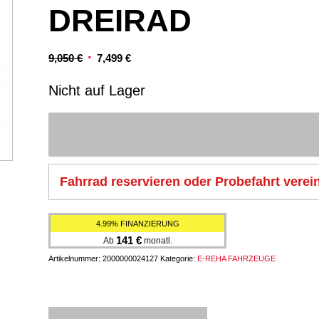
DREIRAD
Ursprünglicher
Aktueller
9,050
€
7,499
€
Preis
Preis
Nicht auf Lager
war:
ist:
9,050 €
7,499 €.
Fahrrad reservieren oder Probefahrt verei
4.99% FINANZIERUNG
141
€
Ab
monatl.
Artikelnummer:
2000000024127
Kategorie:
E-REHA FAHRZEUGE