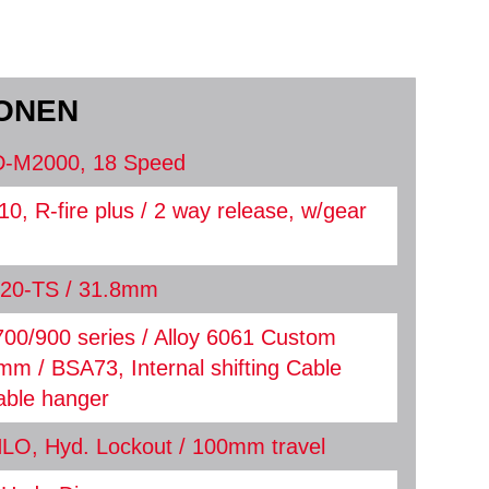
IONEN
D-M2000, 18 Speed
, R-fire plus / 2 way release, w/gear
20-TS / 31.8mm
700/900 series / Alloy 6061 Custom
m / BSA73, Internal shifting Cable
able hanger
LO, Hyd. Lockout / 100mm travel