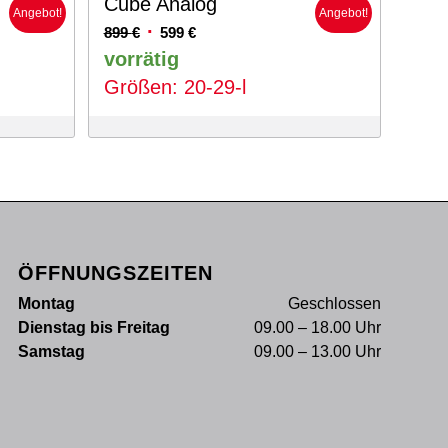
Cube Analog
Angebot!
Angebot!
Ursprünglicher
Aktueller
899
€
599
€
Preis
Preis
vorrätig
war:
ist:
Größen: 20-29-l
899 €
599 €.
ÖFFNUNGSZEITEN
Montag
Geschlossen
Dienstag bis Freitag
09.00 – 18.00 Uhr
Samstag
09.00 – 13.00 Uhr