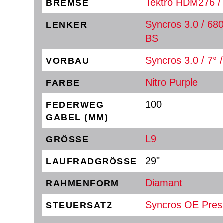
Tektro HDM276 / 
BREMSE
Syncros 3.0 / 68
LENKER
BS
Syncros 3.0 / 7° 
VORBAU
Nitro Purple
FARBE
100
FEDERWEG
GABEL (MM)
L9
GRÖSSE
29"
LAUFRADGRÖSSE
Diamant
RAHMENFORM
Syncros OE Press
STEUERSATZ