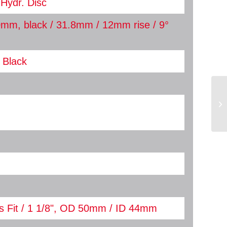
Hydr. Disc
0mm, black / 31.8mm / 12mm rise / 9°
/ Black
 Fit / 1 1/8", OD 50mm / ID 44mm