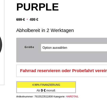
PURPLE
Ursprünglicher
Aktueller
699
€
499
€
Preis
Preis
Abholbereit in 2 Werktagen
war:
ist:
699 €
499 €.
Größe
Fahrrad reservieren oder Probefahrt verei
4.99% FINANZIERUNG
9
€
Ab
monatl.
Artikelnummer:
7615523511808
Kategorie:
HARDTAIL