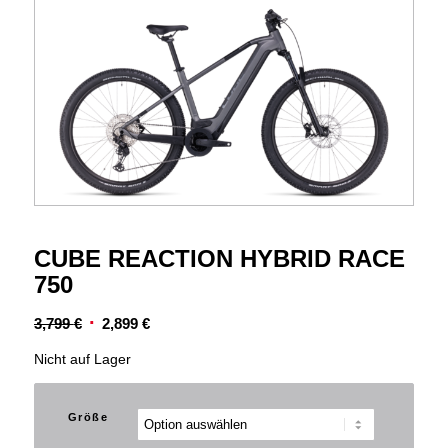
CUBE REACTION HYBRID RACE
750
Ursprünglicher
Aktueller
3,799
€
2,899
€
Preis
Preis
Nicht auf Lager
war:
ist:
3,799 €
2,899 €.
Größe