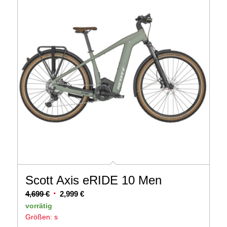
Scott Axis eRIDE 10 Men
Ursprünglicher
Aktueller
4,699
€
2,999
€
Preis
Preis
vorrätig
Größen: s
war:
ist: