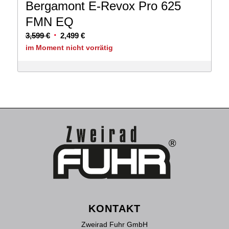
Bergamont E-Revox Pro 625
FMN EQ
Ursprünglicher
Aktueller
3,599
€
2,499
€
Preis
Preis
im Moment nicht vorrätig
war:
ist:
3,599 €
2,499 €.
KONTAKT
Zweirad Fuhr GmbH