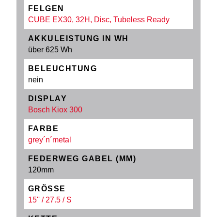
FELGEN
CUBE EX30, 32H, Disc, Tubeless Ready
AKKULEISTUNG IN WH
über 625 Wh
BELEUCHTUNG
nein
DISPLAY
Bosch Kiox 300
FARBE
grey´n´metal
FEDERWEG GABEL (MM)
120mm
GRÖSSE
15'' / 27.5 / S