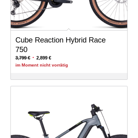
Cube Reaction Hybrid Race
750
Ursprünglicher
Aktueller
3,799
€
2,899
€
Preis
Preis
im Moment nicht vorrätig
war:
ist:
3,799 €
2,899 €.