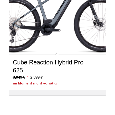
Cube Reaction Hybrid Pro
625
Ursprünglicher
Aktueller
3,049
€
2,599
€
Preis
Preis
im Moment nicht vorrätig
war:
ist:
3,049 €
2,599 €.