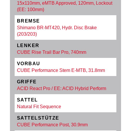
15x110mm, eMTB Approved, 120mm, Lockout
(EE: 100mm)
BREMSE
Shimano BR-MT420, Hydr. Disc Brake
(203/203)
LENKER
CUBE Rise Trail Bar Pro, 740mm
VORBAU
CUBE Performance Stem E-MTB, 31.8mm
GRIFFE
ACID React Pro / EE: ACID Hybrid Perform
SATTEL
Natural Fit Sequence
SATTELSTÜTZE
CUBE Performance Post, 30.9mm