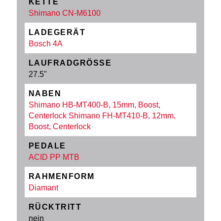
KETTE
Shimano CN-M6100
LADEGERÄT
Bosch 4A
LAUFRADGRÖSSE
27.5"
NABEN
Shimano HB-MT400-B, 15mm, Boost,
Centerlock Shimano FH-MT410-B, 12mm,
Boost, Centerlock
PEDALE
ACID PP MTB
RAHMENFORM
Diamant
RÜCKTRITT
nein