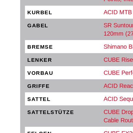
ACID MTB 
KURBEL
SR Suntour
GABEL
120mm (27
Shimano BR
BREMSE
CUBE Rise 
LENKER
CUBE Perf
VORBAU
ACID Reac
GRIFFE
ACID Sequ
SATTEL
CUBE Dropp
SATTELSTÜTZE
Cable Rou