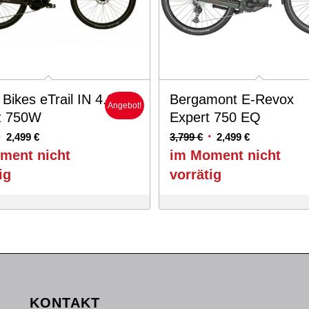
ikes eTrail IN 4.0
Bergamont E-Revox
Angebot!
z 750W
Expert 750 EQ
rsprünglicher
Aktueller
Ursprünglicher
Aktueller
2,499
€
3,799
€
2,499
€
reis
Preis
Preis
Preis
ment nicht
im Moment nicht
ar:
ist:
war:
ist:
ig
vorrätig
,199 €
2,499 €.
3,799 €
2,499 €.
KONTAKT