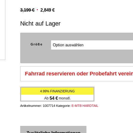
Ursprünglicher
Aktueller
3,199
€
2,849
€
Preis
Preis
Nicht auf Lager
war:
ist:
3,199 €
2,849 €.
Größe
Fahrrad reservieren oder Probefahrt verei
4.99% FINANZIERUNG
54
€
Ab
monatl.
Artikelnummer:
1007714
Kategorie:
E-MTB HARDTAIL