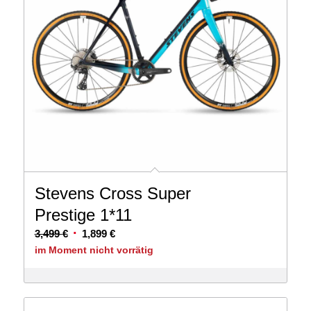
Stevens Cross Super
Prestige 1*11
Ursprünglicher
Aktueller
3,499
€
1,899
€
Preis
Preis
im Moment nicht vorrätig
war:
ist:
3,499 €
1,899 €.