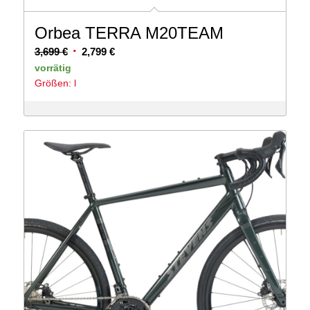
Orbea TERRA M20TEAM
Ursprünglicher
Aktueller
3,699
€
2,799
€
Preis
Preis
vorrätig
Größen: l
war:
ist:
3,699 €
2,799 €.