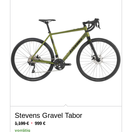
Stevens Gravel Tabor
Ursprünglicher
Aktueller
1,199
€
999
€
Preis
Preis
vorrätig