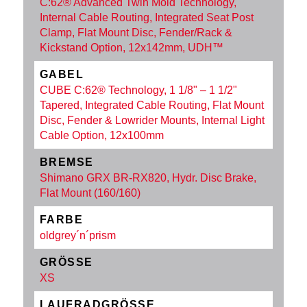
C:62® Advanced Twin Mold Technology,
Internal Cable Routing, Integrated Seat Post
Clamp, Flat Mount Disc, Fender/Rack &
Kickstand Option, 12x142mm, UDH™
GABEL
CUBE C:62® Technology, 1 1/8" – 1 1/2"
Tapered, Integrated Cable Routing, Flat Mount
Disc, Fender & Lowrider Mounts, Internal Light
Cable Option, 12x100mm
BREMSE
Shimano GRX BR-RX820, Hydr. Disc Brake,
Flat Mount (160/160)
FARBE
oldgrey´n´prism
GRÖSSE
XS
LAUFRADGRÖSSE