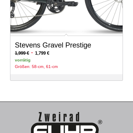
Stevens Gravel Prestige
Ursprünglicher
Aktueller
1,999
€
1,799
€
Preis
Preis
vorrätig
Größen: 58-cm, 61-cm
war:
ist:
1,999 €
1,799 €.