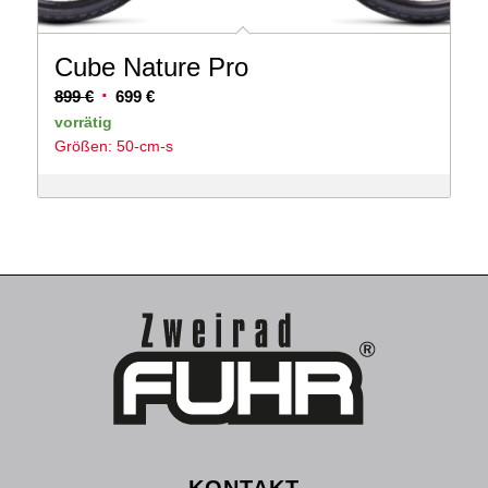
Cube Nature Pro
Ursprünglicher
Aktueller
899
€
699
€
Preis
Preis
vorrätig
Größen: 50-cm-s
war:
ist:
899 €
699 €.