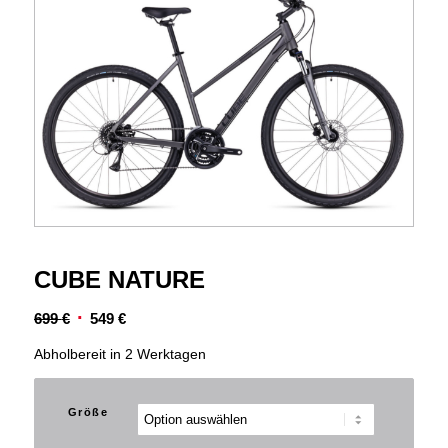
CUBE NATURE
Ursprünglicher
Aktueller
699
€
549
€
Preis
Preis
Abholbereit in 2 Werktagen
war:
ist:
699 €
549 €.
Größe