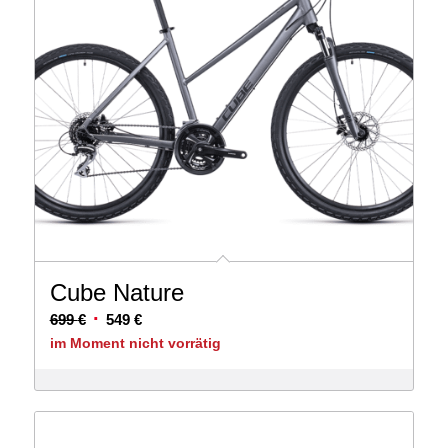
Cube Nature
Ursprünglicher
Aktueller
699
€
549
€
Preis
Preis
im Moment nicht vorrätig
war:
ist:
699 €
549 €.