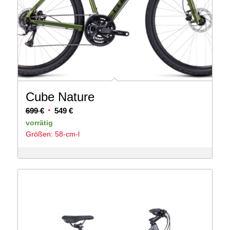
Cube Nature
Ursprünglicher
Aktueller
699
€
549
€
Preis
Preis
vorrätig
Größen: 58-cm-l
war:
ist:
699 €
549 €.