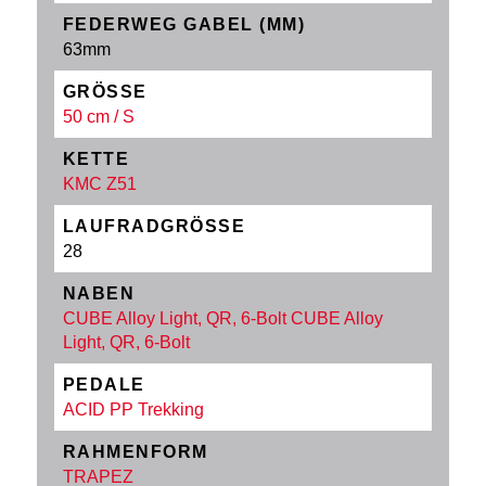
FEDERWEG GABEL (MM)
63mm
GRÖSSE
50 cm / S
KETTE
KMC Z51
LAUFRADGRÖSSE
28
NABEN
CUBE Alloy Light, QR, 6-Bolt CUBE Alloy
Light, QR, 6-Bolt
PEDALE
ACID PP Trekking
RAHMENFORM
TRAPEZ