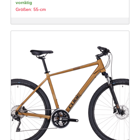
Preis
Preis
vorrätig
Größen: 55-cm
war:
ist:
849 €
649 €.