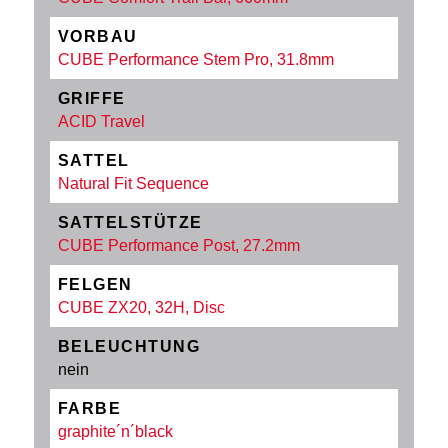
VORBAU
CUBE Performance Stem Pro, 31.8mm
GRIFFE
ACID Travel
SATTEL
Natural Fit Sequence
SATTELSTÜTZE
CUBE Performance Post, 27.2mm
FELGEN
CUBE ZX20, 32H, Disc
BELEUCHTUNG
nein
FARBE
graphite´n´black