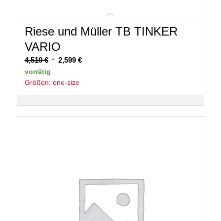
Riese und Müller TB TINKER
VARIO
Ursprünglicher
Aktueller
4,519
€
2,599
€
Preis
Preis
vorrätig
Größen: one-size
war:
ist:
4,519 €
2,599 €.