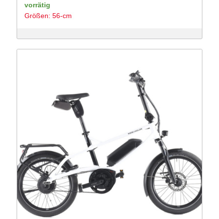
Preis
Preis
vorrätig
Größen: 56-cm
war:
ist:
3,299 €
1,899 €.