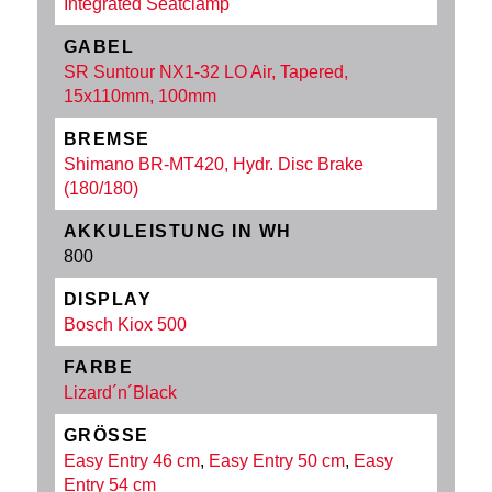
Integrated Seatclamp
GABEL
SR Suntour NX1-32 LO Air, Tapered,
15x110mm, 100mm
BREMSE
Shimano BR-MT420, Hydr. Disc Brake
(180/180)
AKKULEISTUNG IN WH
800
DISPLAY
Bosch Kiox 500
FARBE
Lizard´n´Black
GRÖSSE
Easy Entry 46 cm
,
Easy Entry 50 cm
,
Easy
Entry 54 cm