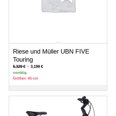
Riese und Müller UBN FIVE
Touring
Ursprünglicher
Aktueller
5,329
€
3,199
€
Preis
Preis
vorrätig
Größen: 45-cm
war:
ist:
5,329 €
3,199 €.