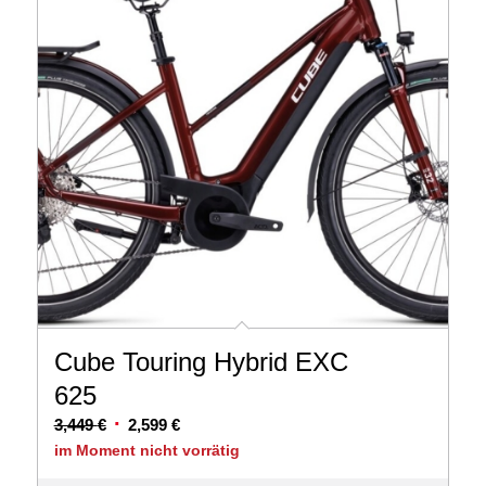
Cube Touring Hybrid EXC
625
Ursprünglicher
Aktueller
3,449
€
2,599
€
Preis
Preis
im Moment nicht vorrätig
war:
ist: