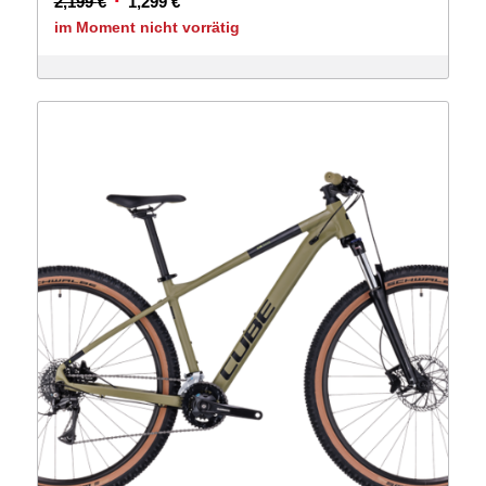
Ursprünglicher
Aktueller
2,199
€
1,299
€
Preis
Preis
im Moment nicht vorrätig
war:
ist:
2,199 €
1,299 €.