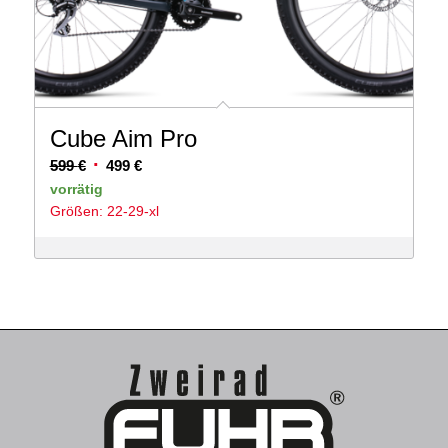
Cube Aim Pro
Ursprünglicher
Aktueller
599
€
499
€
Preis
Preis
vorrätig
Größen: 22-29-xl
war:
ist:
599 €
499 €.