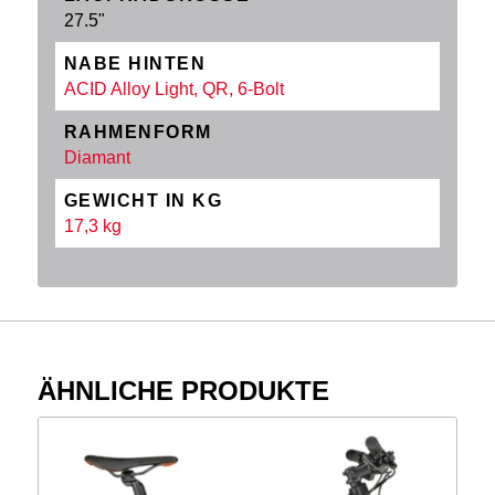
27.5"
NABE HINTEN
ACID Alloy Light, QR, 6-Bolt
RAHMENFORM
Diamant
GEWICHT IN KG
17,3 kg
ÄHNLICHE PRODUKTE