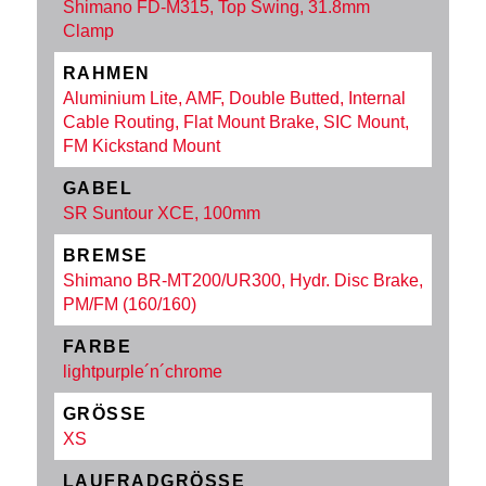
Shimano FD-M315, Top Swing, 31.8mm
Clamp
RAHMEN
Aluminium Lite, AMF, Double Butted, Internal
Cable Routing, Flat Mount Brake, SIC Mount,
FM Kickstand Mount
GABEL
SR Suntour XCE, 100mm
BREMSE
Shimano BR-MT200/UR300, Hydr. Disc Brake,
PM/FM (160/160)
FARBE
lightpurple´n´chrome
GRÖSSE
XS
LAUFRADGRÖSSE