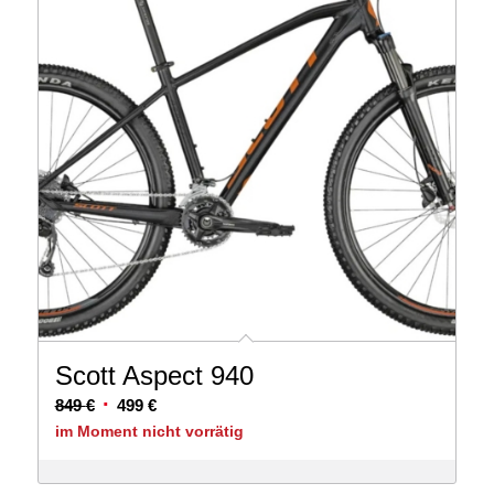
Scott Aspect 940
Ursprünglicher
Aktueller
849
€
499
€
Preis
Preis
im Moment nicht vorrätig
war:
ist:
849 €
499 €.