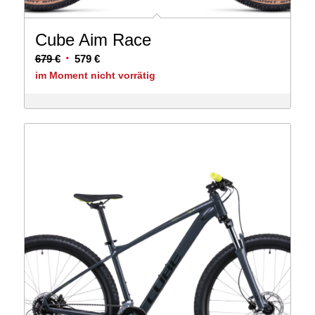
Cube Aim Race
Ursprünglicher
Aktueller
679
€
579
€
Preis
Preis
im Moment nicht vorrätig
war:
ist:
679 €
579 €.