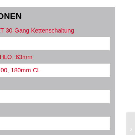
IONEN
T 30-Gang Kettenschaltung
 HLO, 63mm
200, 180mm CL