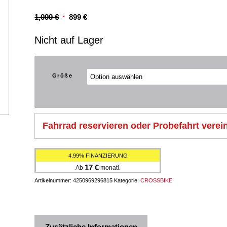
Ursprünglicher
Aktueller
1,099
€
899
€
Preis
Preis
Nicht auf Lager
war:
ist:
1,099 €
899 €.
Größe
Fahrrad reservieren oder Probefahrt verei
4.99% FINANZIERUNG
17
€
Ab
monatl.
Artikelnummer:
4250969296815
Kategorie:
CROSSBIKE