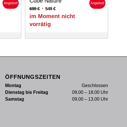
Cube Nature
Angebot!
Angebot!
Ursprünglicher
Aktueller
699
€
549
€
Preis
Preis
im Moment nicht
war:
ist:
vorrätig
699 €
549 €.
ÖFFNUNGSZEITEN
Montag
Geschlossen
Dienstag bis Freitag
09.00 – 18.00 Uhr
Samstag
09.00 – 13.00 Uhr