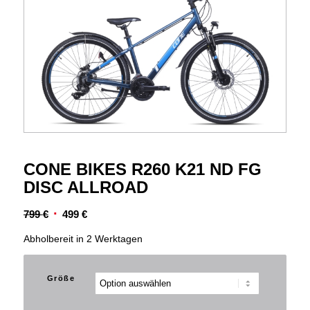
CONE BIKES R260 K21 ND FG
DISC ALLROAD
Ursprünglicher
Aktueller
799
€
499
€
Preis
Preis
Abholbereit in 2 Werktagen
war:
ist:
799 €
499 €.
Größe