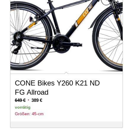
CONE Bikes Y260 K21 ND
FG Allroad
Ursprünglicher
Aktueller
649
€
389
€
Preis
Preis
vorrätig
Größen: 45-cm
war:
ist:
649 €
389 €.