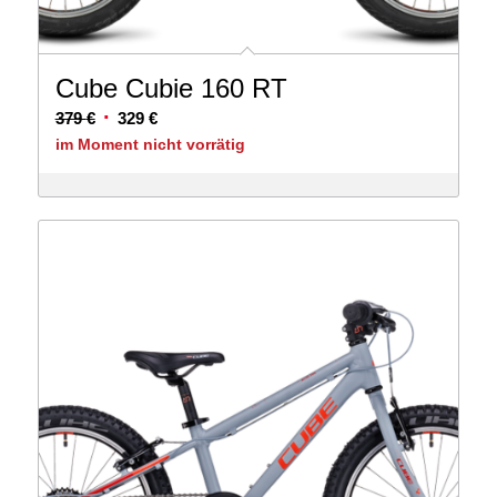
Cube Cubie 160 RT
Ursprünglicher
Aktueller
379
€
329
€
Preis
Preis
im Moment nicht vorrätig
war:
ist:
379 €
329 €.