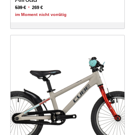
Ursprünglicher
Aktueller
539
€
269
€
Preis
Preis
im Moment nicht vorrätig
war:
ist:
539 €
269 €.