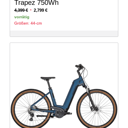
Trapez 750Wh
Ursprünglicher
Aktueller
4,399
€
2,799
€
Preis
Preis
vorrätig
Größen: 44-cm
war:
ist:
4,399 €
2,799 €.