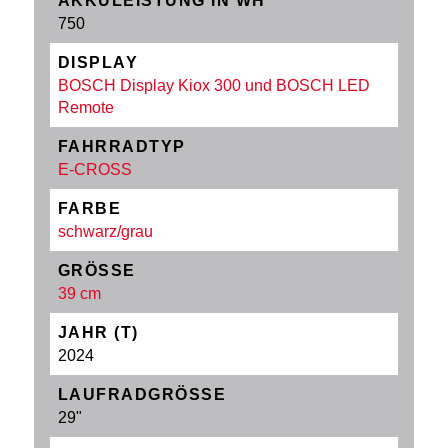
AKKULEISTUNG IN WH
750
DISPLAY
BOSCH Display Kiox 300 und BOSCH LED
Remote
FAHRRADTYP
E-CROSS
FARBE
schwarz/grau
GRÖSSE
39 cm
JAHR (T)
2024
LAUFRADGRÖSSE
29"