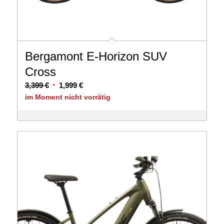
Bergamont E-Horizon SUV
Cross
Ursprünglicher
Aktueller
3,399
€
1,999
€
Preis
Preis
im Moment nicht vorrätig
war:
ist:
3,399 €
1,999 €.