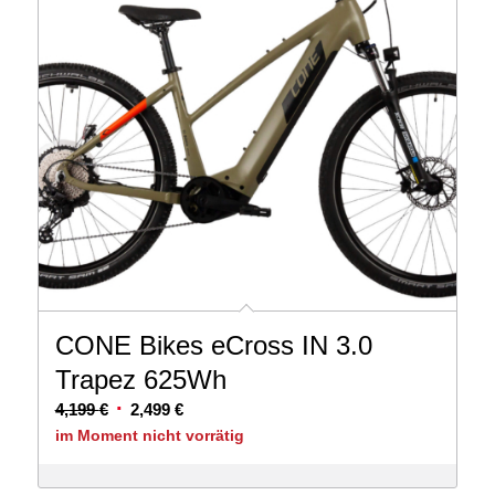
CONE Bikes eCross IN 3.0
Trapez 625Wh
Ursprünglicher
Aktueller
4,199
€
2,499
€
Preis
Preis
im Moment nicht vorrätig
war:
ist:
4,199 €
2,499 €.