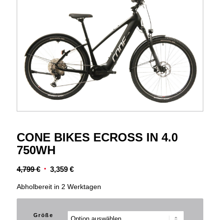
CONE BIKES ECROSS IN 4.0
750WH
Ursprünglicher
Aktueller
4,799
€
3,359
€
Preis
Preis
Abholbereit in 2 Werktagen
war:
ist:
4,799 €
3,359 €.
Größe