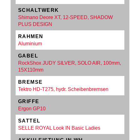
SCHALTWERK
Shimano Deore XT, 12-SPEED, SHADOW
PLUS DESIGN
RAHMEN
Aluminium
GABEL
RockShox JUDY SILVER, SOLO AIR, 100mm,
15X110mm
BREMSE
Tektro HD-T275, hydr. Scheibenbremsen
GRIFFE
Ergon GP10
SATTEL
SELLE ROYAL Look IN Basic Ladies