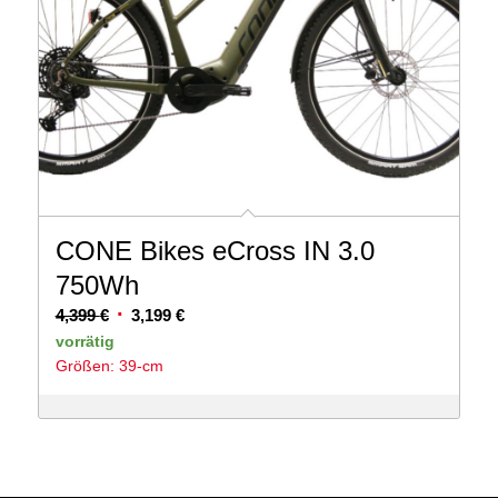
CONE Bikes eCross IN 3.0
750Wh
Ursprünglicher
Aktueller
4,399
€
3,199
€
Preis
Preis
vorrätig
Größen: 39-cm
war:
ist:
4,399 €
3,199 €.