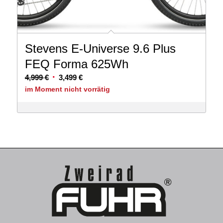
Stevens E-Universe 9.6 Plus
FEQ Forma 625Wh
Ursprünglicher
Aktueller
4,999
€
3,499
€
Preis
Preis
im Moment nicht vorrätig
war:
ist:
4,999 €
3,499 €.