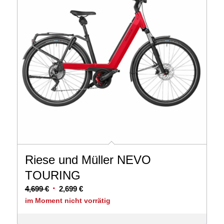
Riese und Müller NEVO
TOURING
Ursprünglicher
Aktueller
4,699
€
2,699
€
Preis
Preis
im Moment nicht vorrätig
war:
ist: