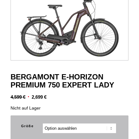
BERGAMONT E-HORIZON
PREMIUM 750 EXPERT LADY
Ursprünglicher
Aktueller
4,599
€
2,699
€
Preis
Preis
Nicht auf Lager
war:
ist:
4,599 €
2,699 €.
Größe