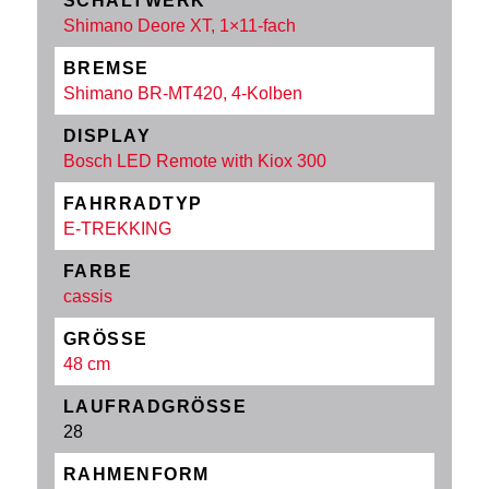
SCHALTWERK
Shimano Deore XT, 1×11-fach
BREMSE
Shimano BR-MT420, 4-Kolben
DISPLAY
Bosch LED Remote with Kiox 300
FAHRRADTYP
E-TREKKING
FARBE
cassis
GRÖSSE
48 cm
LAUFRADGRÖSSE
28
RAHMENFORM