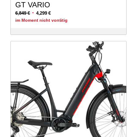
GT VARIO
Ursprünglicher
Aktueller
6,849
€
4,299
€
Preis
Preis
im Moment nicht vorrätig
war:
ist:
6,849 €
4,299 €.