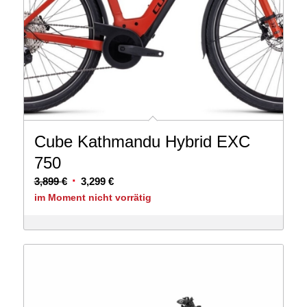
Cube Kathmandu Hybrid EXC
750
Ursprünglicher
Aktueller
3,899
€
3,299
€
Preis
Preis
im Moment nicht vorrätig
war:
ist:
3,899 €
3,299 €.