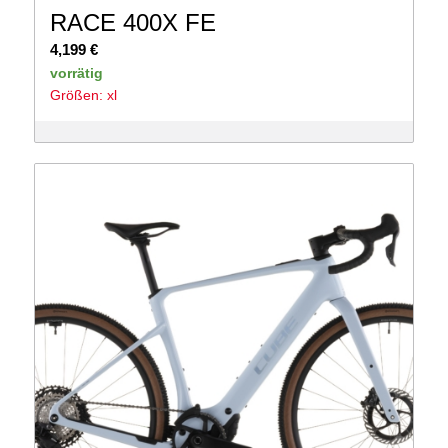
RACE 400X FE
4,199
€
vorrätig
Größen: xl