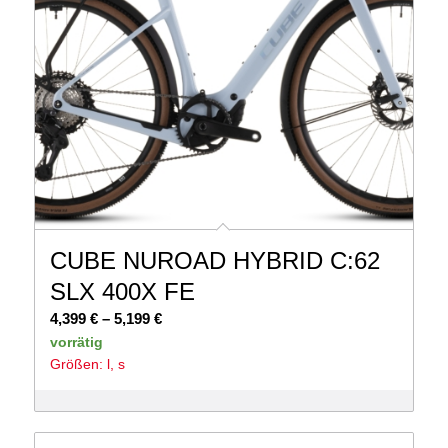
CUBE NUROAD HYBRID C:62
SLX 400X FE
Preisspanne:
4,399
€
–
5,199
€
4,399 €
vorrätig
Größen: l, s
bis
5,199 €