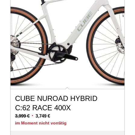
CUBE NUROAD HYBRID
C:62 RACE 400X
Ursprünglicher
Aktueller
3,999
€
3,749
€
Preis
Preis
im Moment nicht vorrätig
war:
ist: