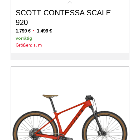
SCOTT CONTESSA SCALE
920
Ursprünglicher
Aktueller
1,799
€
1,499
€
Preis
Preis
vorrätig
Größen: s, m
war:
ist:
1,799 €
1,499 €.