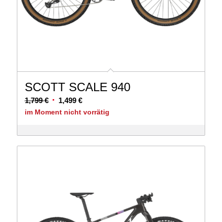
SCOTT SCALE 940
Ursprünglicher
Aktueller
1,799
€
1,499
€
Preis
Preis
im Moment nicht vorrätig
war:
ist:
1,799 €
1,499 €.