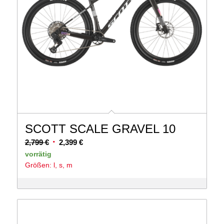
SCOTT SCALE GRAVEL 10
Ursprünglicher
Aktueller
2,799
€
2,399
€
Preis
Preis
vorrätig
Größen: l, s, m
war:
ist:
2,799 €
2,399 €.