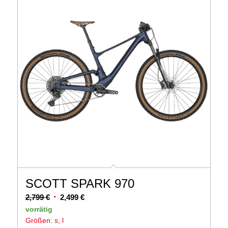
SCOTT SPARK 970
Ursprünglicher
Aktueller
2,799
€
2,499
€
Preis
Preis
vorrätig
Größen: s, l
war:
ist: