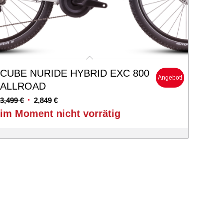
CUBE NURIDE HYBRID EXC 800
Angebot!
ALLROAD
Ursprünglicher
Aktueller
3,499
€
2,849
€
Preis
Preis
im Moment nicht vorrätig
war:
ist:
3,499 €
2,849 €.