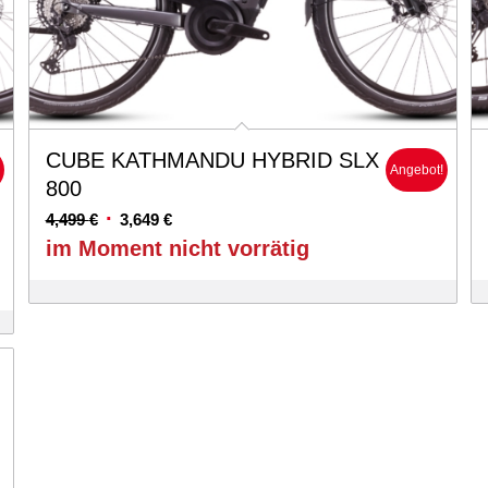
CUBE KATHMANDU HYBRID SLX
!
Angebot!
800
Ursprünglicher
Aktueller
4,499
€
3,649
€
Preis
Preis
im Moment nicht vorrätig
war:
ist:
4,499 €
3,649 €.