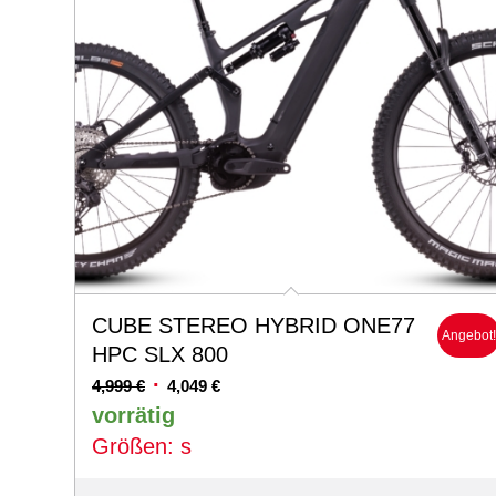
CUBE STEREO HYBRID ONE77
Angebot
HPC SLX 800
Ursprünglicher
Aktueller
4,999
€
4,049
€
Preis
Preis
vorrätig
war:
ist:
Größen: s
4,999 €
4,049 €.