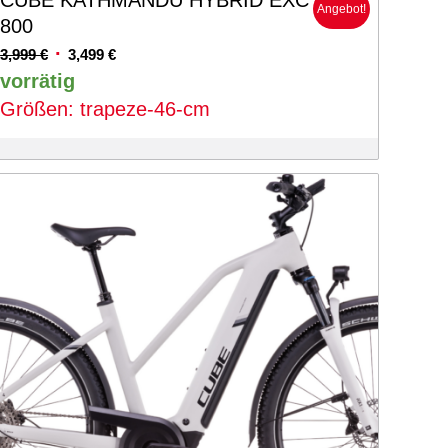
CUBE KATHMANDU HYBRID EXC
Angebot!
800
Ursprünglicher
Aktueller
3,999
€
3,499
€
Preis
Preis
vorrätig
war:
ist:
Größen: trapeze-46-cm
3,999 €
3,499 €.