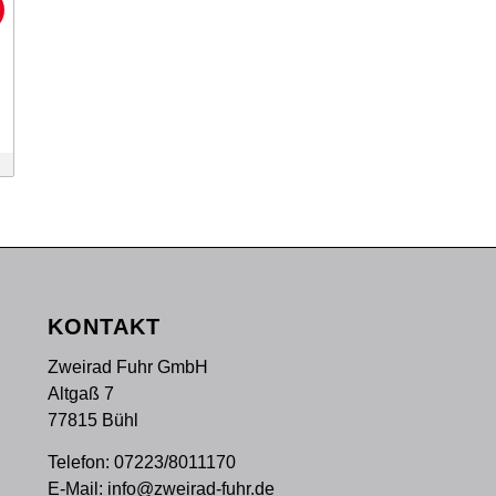
!
KONTAKT
Zweirad Fuhr GmbH
Altgaß 7
77815 Bühl
Telefon:
07223/8011170
E-Mail:
info@zweirad-fuhr.de