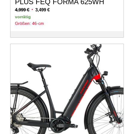
PLUS FEQ FORMA 625WH
Ursprünglicher
Aktueller
4,999
€
3,499
€
Preis
Preis
vorrätig
Größen: 46-cm
war:
ist:
4,999 €
3,499 €.