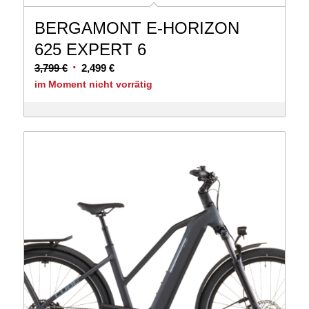
BERGAMONT E-HORIZON
625 EXPERT 6
Ursprünglicher
Aktueller
3,799
€
2,499
€
Preis
Preis
im Moment nicht vorrätig
war:
ist:
3,799 €
2,499 €.