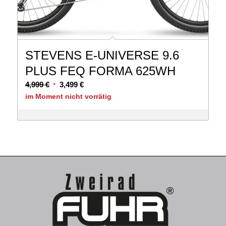
STEVENS E-UNIVERSE 9.6
PLUS FEQ FORMA 625WH
Ursprünglicher
Aktueller
4,999
€
3,499
€
Preis
Preis
im Moment nicht vorrätig
war:
ist:
4,999 €
3,499 €.