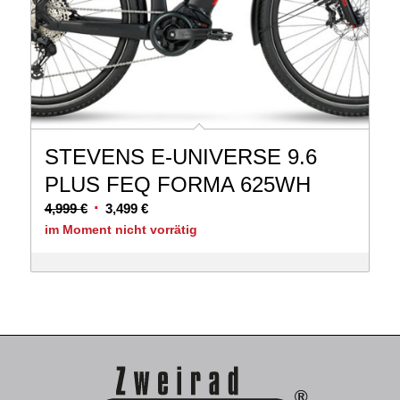
STEVENS E-UNIVERSE 9.6
PLUS FEQ FORMA 625WH
Ursprünglicher
Aktueller
4,999
€
3,499
€
Preis
Preis
im Moment nicht vorrätig
war:
ist:
4,999 €
3,499 €.