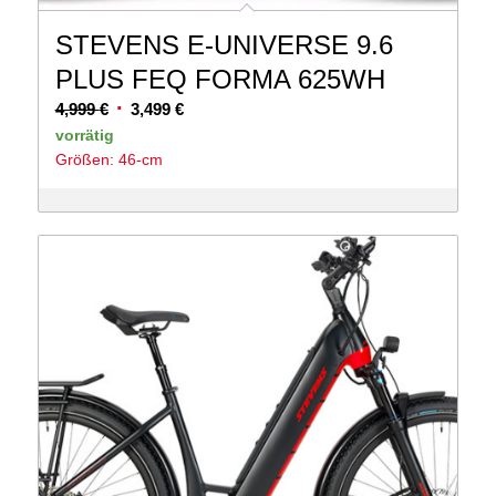
STEVENS E-UNIVERSE 9.6
PLUS FEQ FORMA 625WH
Ursprünglicher
Aktueller
4,999
€
3,499
€
Preis
Preis
vorrätig
Größen: 46-cm
war:
ist:
4,999 €
3,499 €.