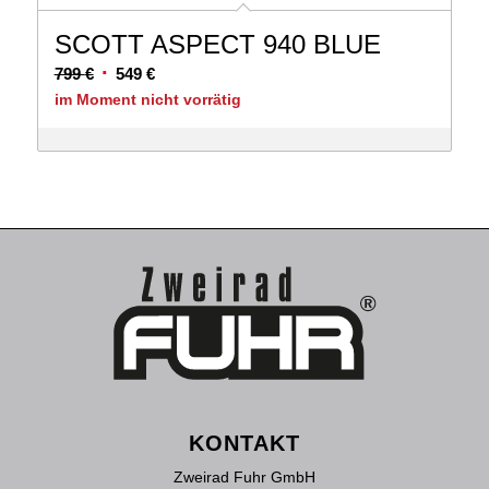
SCOTT ASPECT 940 BLUE
Ursprünglicher
Aktueller
799
€
549
€
Preis
Preis
im Moment nicht vorrätig
war:
ist:
799 €
549 €.
KONTAKT
Zweirad Fuhr GmbH