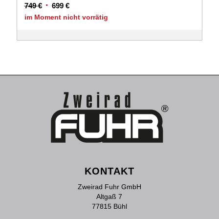
Ursprünglicher
Aktueller
749
€
699
€
Preis
Preis
im Moment nicht vorrätig
war:
ist:
749 €
699 €.
KONTAKT
Zweirad Fuhr GmbH
Altgaß 7
77815 Bühl