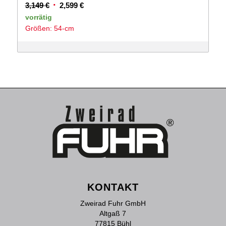
Ursprünglicher
Aktueller
3,149
€
2,599
€
Preis
Preis
vorrätig
Größen: 54-cm
war:
ist:
3,149 €
2,599 €.
KONTAKT
Zweirad Fuhr GmbH
Altgaß 7
77815 Bühl