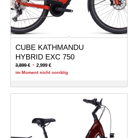
CUBE KATHMANDU
HYBRID EXC 750
Ursprünglicher
Aktueller
3,899
€
2,999
€
Preis
Preis
im Moment nicht vorrätig
war:
ist:
3,899 €
2,999 €.