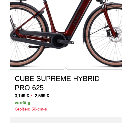
CUBE SUPREME HYBRID
PRO 625
Ursprünglicher
Aktueller
3,149
€
2,599
€
Preis
Preis
vorrätig
Größen: 50-cm-s
war:
ist:
3,149 €
2,599 €.