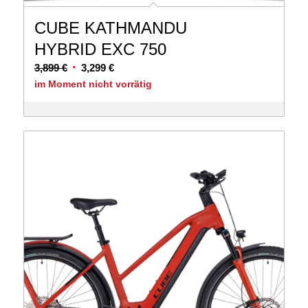
CUBE KATHMANDU
HYBRID EXC 750
Ursprünglicher
Aktueller
3,899
€
3,299
€
Preis
Preis
im Moment nicht vorrätig
war:
ist:
3,899 €
3,299 €.