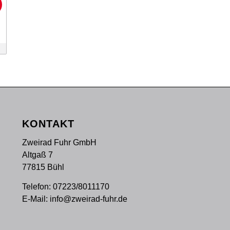
!
KONTAKT
Zweirad Fuhr GmbH
Altgaß 7
77815 Bühl
Telefon:
07223/8011170
E-Mail:
info@zweirad-fuhr.de