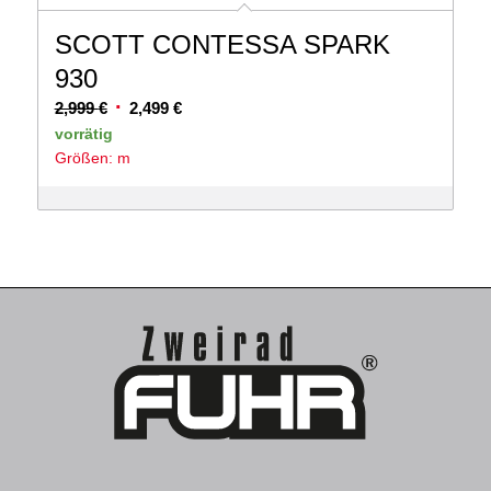
SCOTT CONTESSA SPARK
930
Ursprünglicher
Aktueller
2,999
€
2,499
€
Preis
Preis
vorrätig
Größen: m
war:
ist:
2,999 €
2,499 €.