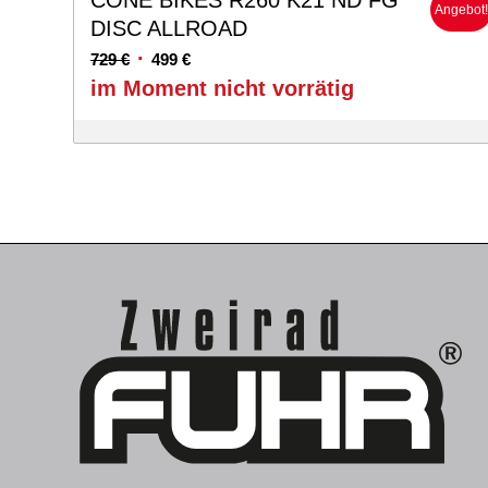
CONE BIKES R260 K21 ND FG
Angebot
DISC ALLROAD
Ursprünglicher
Aktueller
729
€
499
€
Preis
Preis
im Moment nicht vorrätig
war:
ist:
729 €
499 €.