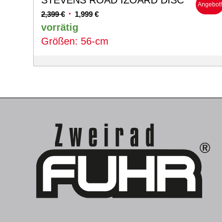
STEVENS ROAD IZOARD DISC
Angebot
Ursprünglicher
Aktueller
2,399
€
1,999
€
Preis
Preis
vorrätig
war:
ist:
Größen: 56-cm
2,399 €
1,999 €.