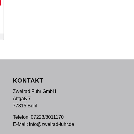
!
KONTAKT
Zweirad Fuhr GmbH
Altgaß 7
77815 Bühl
Telefon:
07223/8011170
E-Mail:
info@zweirad-fuhr.de