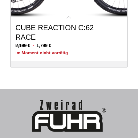
CUBE REACTION C:62
RACE
Ursprünglicher
Aktueller
2,199
€
1,799
€
Preis
Preis
im Moment nicht vorrätig
war:
ist:
2,199 €
1,799 €.