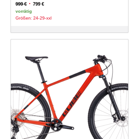
Ursprünglicher
Aktueller
999
€
799
€
Preis
Preis
vorrätig
Größen: 24-29-xxl
war:
ist:
999 €
799 €.