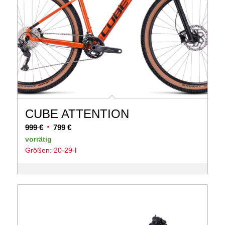
CUBE ATTENTION
Ursprünglicher
Aktueller
999
€
799
€
Preis
Preis
vorrätig
Größen: 20-29-l
war:
ist:
999 €
799 €.