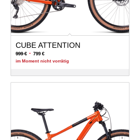
CUBE ATTENTION
Ursprünglicher
Aktueller
999
€
799
€
Preis
Preis
im Moment nicht vorrätig
war:
ist:
999 €
799 €.