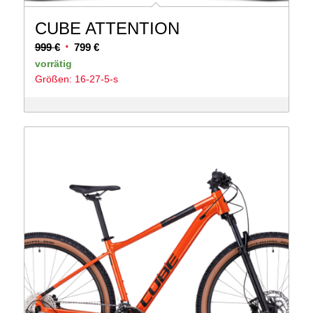
CUBE ATTENTION
Ursprünglicher
Aktueller
999
€
799
€
Preis
Preis
vorrätig
Größen: 16-27-5-s
war:
ist:
999 €
799 €.