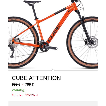
CUBE ATTENTION
Ursprünglicher
Aktueller
999
€
799
€
Preis
Preis
vorrätig
Größen: 22-29-xl
war:
ist:
999 €
799 €.