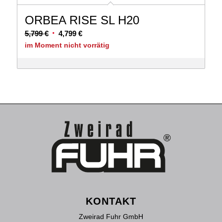
ORBEA RISE SL H20
Ursprünglicher
Aktueller
5,799
€
4,799
€
Preis
Preis
im Moment nicht vorrätig
war:
ist:
5,799 €
4,799 €.
KONTAKT
Zweirad Fuhr GmbH