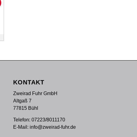
!
KONTAKT
Zweirad Fuhr GmbH
Altgaß 7
77815 Bühl
Telefon:
07223/8011170
E-Mail:
info@zweirad-fuhr.de