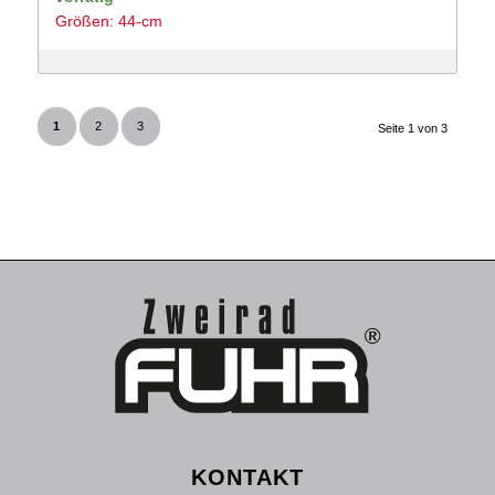
Größen: 44-cm
war:
ist:
4,199 €
2,499 €.
1
2
3
Seite 1 von 3
KONTAKT