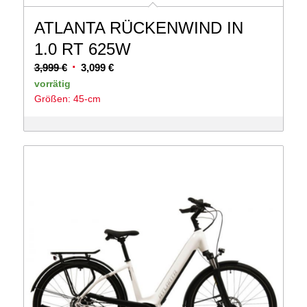
ATLANTA RÜCKENWIND IN
1.0 RT 625W
Ursprünglicher
Aktueller
3,999
€
3,099
€
Preis
Preis
vorrätig
Größen: 45-cm
war:
ist:
3,999 €
3,099 €.