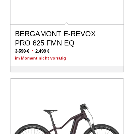
BERGAMONT E-REVOX
PRO 625 FMN EQ
Ursprünglicher
Aktueller
3,599
€
2,499
€
Preis
Preis
im Moment nicht vorrätig
war:
ist:
3,599 €
2,499 €.