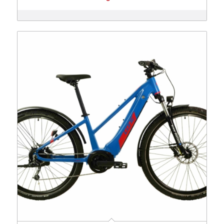
war:
ist:
2,999 €
1,999 €.