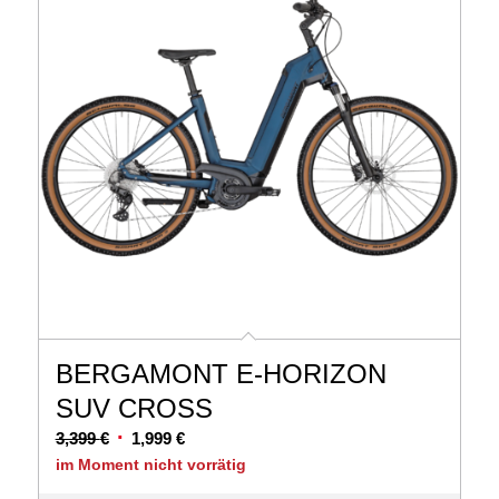
BERGAMONT E-HORIZON
SUV CROSS
Ursprünglicher
Aktueller
3,399
€
1,999
€
Preis
Preis
im Moment nicht vorrätig
war:
ist: