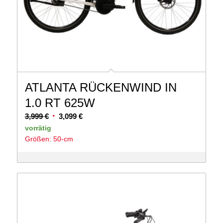
ATLANTA RÜCKENWIND IN
1.0 RT 625W
Ursprünglicher
Aktueller
3,999
€
3,099
€
Preis
Preis
vorrätig
Größen: 50-cm
war:
ist:
3,999 €
3,099 €.