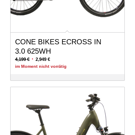
CONE BIKES ECROSS IN
3.0 625WH
Ursprünglicher
Aktueller
4,199
€
2,949
€
Preis
Preis
im Moment nicht vorrätig
war:
ist:
4,199 €
2,949 €.