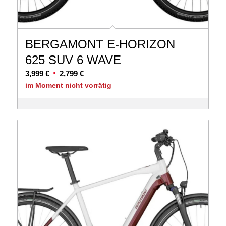
BERGAMONT E-HORIZON
625 SUV 6 WAVE
Ursprünglicher
Aktueller
3,999
€
2,799
€
Preis
Preis
im Moment nicht vorrätig
war:
ist:
3,999 €
2,799 €.