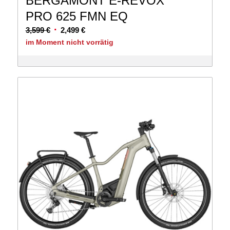
BERGAMONT E-REVOX
PRO 625 FMN EQ
Ursprünglicher
Aktueller
3,599
€
2,499
€
Preis
Preis
im Moment nicht vorrätig
war:
ist:
3,599 €
2,499 €.