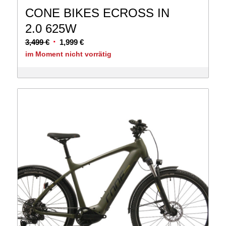
CONE BIKES ECROSS IN
2.0 625W
Ursprünglicher
Aktueller
3,499
€
1,999
€
Preis
Preis
im Moment nicht vorrätig
war:
ist:
3,499 €
1,999 €.