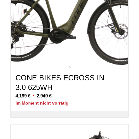
CONE BIKES ECROSS IN
3.0 625WH
Ursprünglicher
Aktueller
4,199
€
2,949
€
Preis
Preis
im Moment nicht vorrätig
war:
ist:
4,199 €
2,949 €.