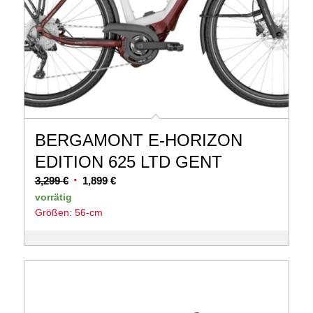
BERGAMONT E-HORIZON
EDITION 625 LTD GENT
Ursprünglicher
Aktueller
3,299
€
1,899
€
Preis
Preis
vorrätig
Größen: 56-cm
war:
ist:
3,299 €
1,899 €.