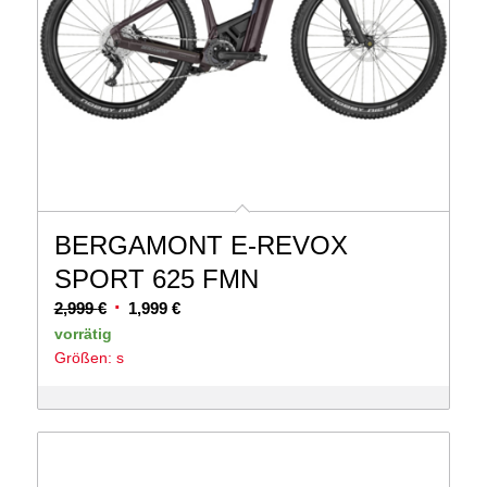
BERGAMONT E-REVOX
SPORT 625 FMN
Ursprünglicher
Aktueller
2,999
€
1,999
€
Preis
Preis
vorrätig
Größen: s
war:
ist:
2,999 €
1,999 €.