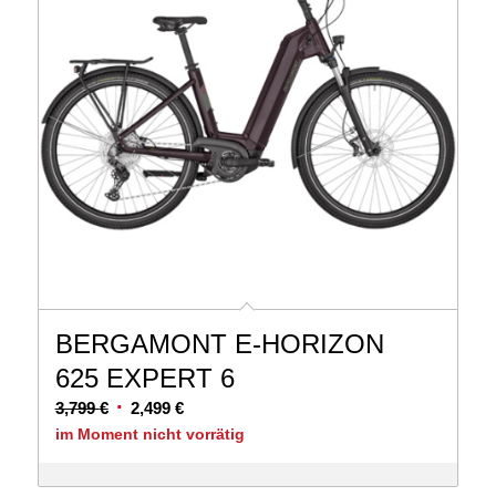
BERGAMONT E-HORIZON
625 EXPERT 6
Ursprünglicher
Aktueller
3,799
€
2,499
€
Preis
Preis
im Moment nicht vorrätig
war:
ist:
3,799 €
2,499 €.