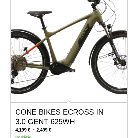
CONE BIKES ECROSS IN
3.0 GENT 625WH
Ursprünglicher
Aktueller
4,199
€
2,499
€
Preis
Preis
vorrätig