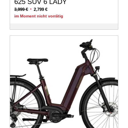
625 SUV 6 LADY
Ursprünglicher
Aktueller
3,999
€
2,799
€
Preis
Preis
im Moment nicht vorrätig
war:
ist:
3,999 €
2,799 €.