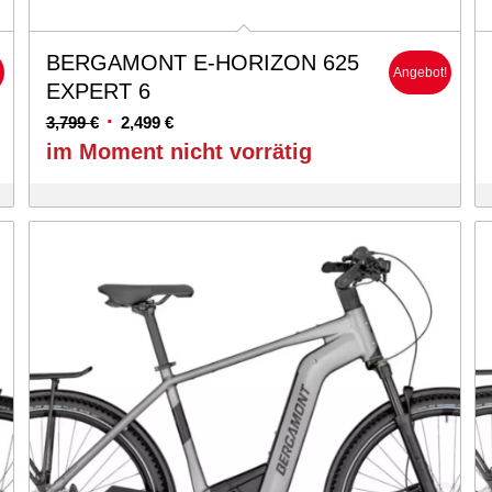
BERGAMONT E-HORIZON 625
!
Angebot!
EXPERT 6
Ursprünglicher
Aktueller
3,799
€
2,499
€
Preis
Preis
im Moment nicht vorrätig
war:
ist:
3,799 €
2,499 €.