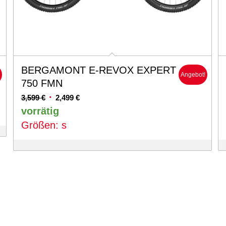
BERGAMONT E-REVOX EXPERT
!
Angebot!
750 FMN
Ursprünglicher
Aktueller
3,599
€
2,499
€
Preis
Preis
vorrätig
war:
ist:
Größen: s
3,599 €
2,499 €.