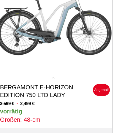
BERGAMONT E-HORIZON
Angebot!
EDITION 750 LTD LADY
Ursprünglicher
Aktueller
3,599
€
2,499
€
Preis
Preis
vorrätig
war:
ist:
Größen: 48-cm
3,599 €
2,499 €.