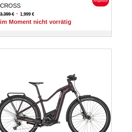
Angebot!
CROSS
Ursprünglicher
Aktueller
3,399
€
1,999
€
Preis
Preis
im Moment nicht vorrätig
war:
ist:
3,399 €
1,999 €.