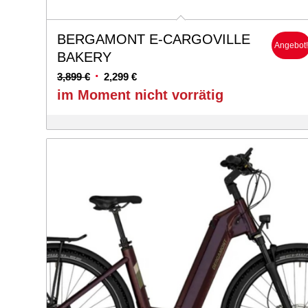
BERGAMONT E-CARGOVILLE
Angebot
BAKERY
Ursprünglicher
Aktueller
3,899
€
2,299
€
Preis
Preis
im Moment nicht vorrätig
war:
ist:
3,899 €
2,299 €.