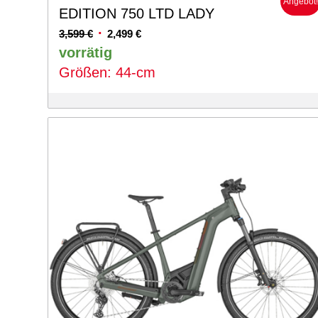
Angebot
EDITION 750 LTD LADY
Ursprünglicher
Aktueller
3,599
€
2,499
€
Preis
Preis
vorrätig
war:
ist:
Größen: 44-cm
3,599 €
2,499 €.