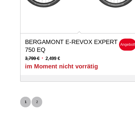
BERGAMONT E-REVOX EXPERT
Angebot
750 EQ
Ursprünglicher
Aktueller
3,799
€
2,499
€
Preis
Preis
im Moment nicht vorrätig
war:
ist:
3,799 €
2,499 €.
1
2