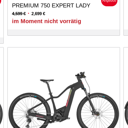
!
Angebot!
PREMIUM 750 EXPERT LADY
Ursprünglicher
Aktueller
4,599
€
2,699
€
Preis
Preis
im Moment nicht vorrätig
war:
ist:
4,599 €
2,699 €.