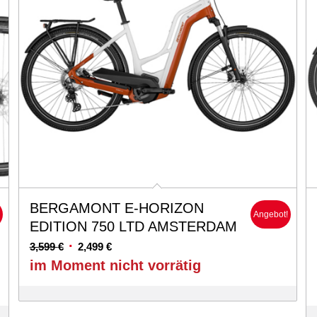
BERGAMONT E-HORIZON
!
Angebot!
EDITION 750 LTD AMSTERDAM
Ursprünglicher
Aktueller
3,599
€
2,499
€
Preis
Preis
im Moment nicht vorrätig
war:
ist:
3,599 €
2,499 €.