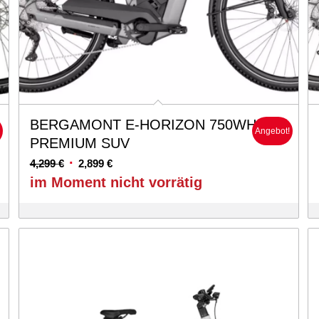
BERGAMONT E-HORIZON 750WH
!
Angebot!
PREMIUM SUV
Ursprünglicher
Aktueller
4,299
€
2,899
€
Preis
Preis
im Moment nicht vorrätig
war:
ist:
4,299 €
2,899 €.