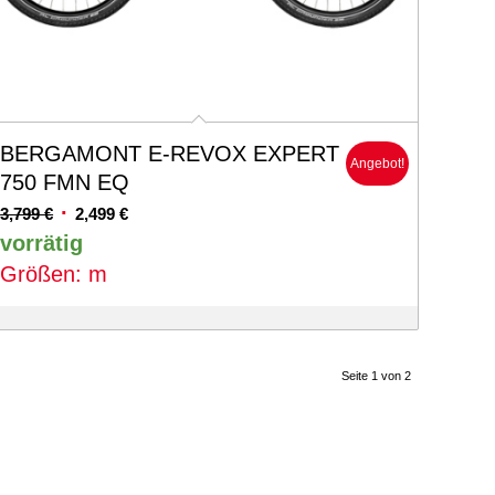
BERGAMONT E-REVOX EXPERT
Angebot!
750 FMN EQ
Ursprünglicher
Aktueller
3,799
€
2,499
€
Preis
Preis
vorrätig
war:
ist:
Größen: m
3,799 €
2,499 €.
Seite 1 von 2