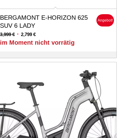
BERGAMONT E-HORIZON 625
Angebot!
SUV 6 LADY
Ursprünglicher
Aktueller
3,999
€
2,799
€
Preis
Preis
im Moment nicht vorrätig
war:
ist:
3,999 €
2,799 €.