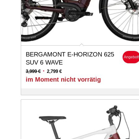
BERGAMONT E-HORIZON 625
Angebot
SUV 6 WAVE
Ursprünglicher
Aktueller
3,999
€
2,799
€
Preis
Preis
im Moment nicht vorrätig
war:
ist:
3,999 €
2,799 €.