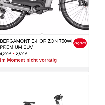
BERGAMONT E-HORIZON 750WH
Angebot!
PREMIUM SUV
Ursprünglicher
Aktueller
4,299
€
2,899
€
Preis
Preis
im Moment nicht vorrätig
war:
ist:
4,299 €
2,899 €.