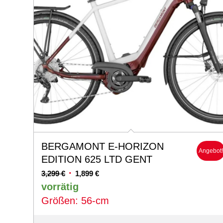
BERGAMONT E-HORIZON
Angebot
EDITION 625 LTD GENT
Ursprünglicher
Aktueller
3,299
€
1,899
€
Preis
Preis
vorrätig
war:
ist:
Größen: 56-cm
3,299 €
1,899 €.